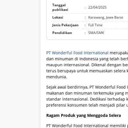
Tanggal
:
22/04/2025
publikasi
Lokasi
:
Karawang, Jawa Barat
Jenis Pekerjaan
:
Full Time
Pendidikan
:
SMA/SMK
PT Wonderful Food International
merupakan
dan minuman di Indonesia yang telah ber
maupun internasional. Dikenal dengan ber
terus berupaya untuk memuaskan selera k
mendunia.
Sejak awal berdirinya, PT Wonderful Food 
makanan dan minuman terkemuka yang m
standar internasional. Dedikasi terhadap
preferensi konsumen telah menjadi pilar
Ragam Produk yang Menggoda Selera
PT Wonderful Food International memiliki