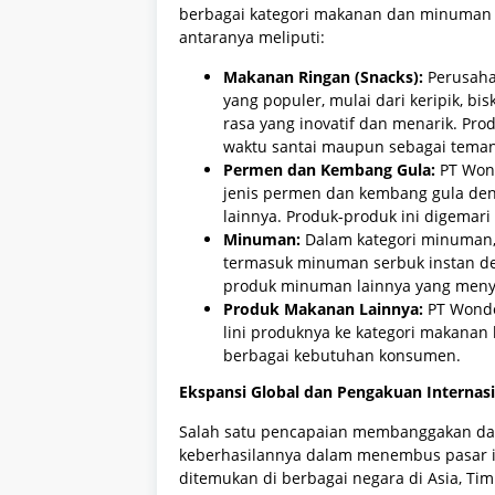
berbagai kategori makanan dan minuman y
antaranya meliputi:
Makanan Ringan (Snacks):
Perusaha
yang populer, mulai dari keripik, bi
rasa yang inovatif dan menarik. Pro
waktu santai maupun sebagai teman
Permen dan Kembang Gula:
PT Wond
jenis permen dan kembang gula deng
lainnya. Produk-produk ini digemar
Minuman:
Dalam kategori minuman,
termasuk minuman serbuk instan de
produk minuman lainnya yang menye
Produk Makanan Lainnya:
PT Wonde
lini produknya ke kategori makana
berbagai kebutuhan konsumen.
Ekspansi Global dan Pengakuan Internas
Salah satu pencapaian membanggakan dari
keberhasilannya dalam menembus pasar in
ditemukan di berbagai negara di Asia, Tim