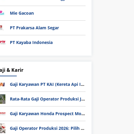
Mie Gacoan
PT Prakarsa Alam Segar
PT Kayaba Indonesia
aji & Karir
Gaji Karyawan PT KAI (Kereta Api Indonesia) Update 2025
Rata-Rata Gaji Operator Produksi Jabodetabek 2025: Bedah Tuntas UMK, Lemburan, dan Realita Hidup Buruh
Gaji Karyawan Honda Prospect Motor Semua Divisi
Gaji Operator Produksi 2026: Pilih PT Astra Honda Motor (AHM) atau Manufaktur di Jepang?