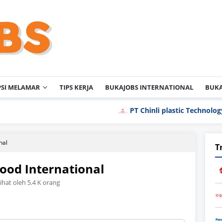
PSI MELAMAR
TIPS KERJA
BUKAJOBS INTERNATIONAL
BUKA
PT Chinli plastic Technology Indonesi
nal
T
ood International
lihat oleh 5.4 K orang