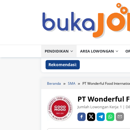
Loncat
ke
konten
PENDIDIKAN
AREA LOWONGAN
O
Rekomendasi:
Beranda
SMA
PT Wonderful Food Internatio
PT Wonderful F
Jumlah Lowongan Kerja:
1
| Di