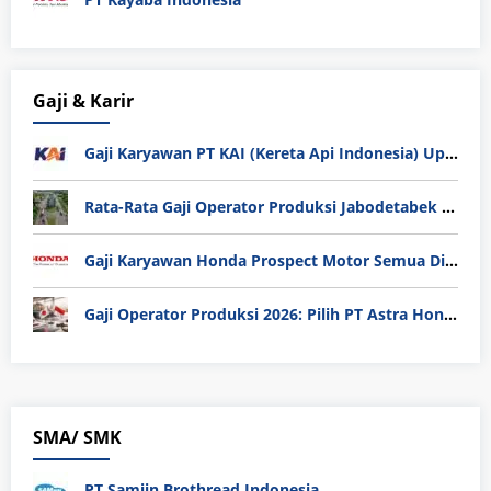
Gaji & Karir
Gaji Karyawan PT KAI (Kereta Api Indonesia) Update 2025
Rata-Rata Gaji Operator Produksi Jabodetabek 2025: Bedah Tuntas UMK, Lemburan, dan Realita Hidup Buruh
Gaji Karyawan Honda Prospect Motor Semua Divisi
Gaji Operator Produksi 2026: Pilih PT Astra Honda Motor (AHM) atau Manufaktur di Jepang?
SMA/ SMK
PT Samjin Brothread Indonesia