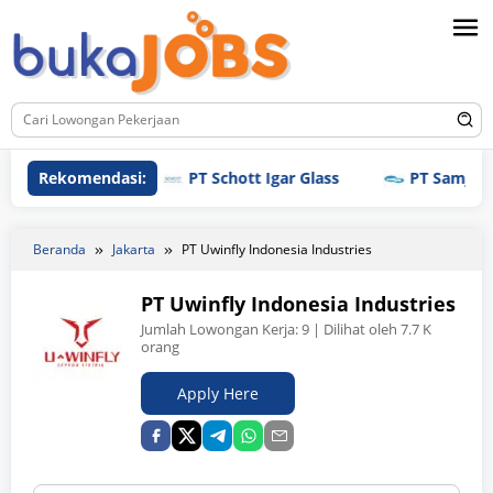
Loncat
ke
konten
Rekomendasi:
PT Schott Igar Glass
PT Samjin Brot
Beranda
Jakarta
PT Uwinfly Indonesia Industries
PT Uwinfly Indonesia Industries
Jumlah Lowongan Kerja:
9
| Dilihat oleh 7.7 K
orang
Apply Here