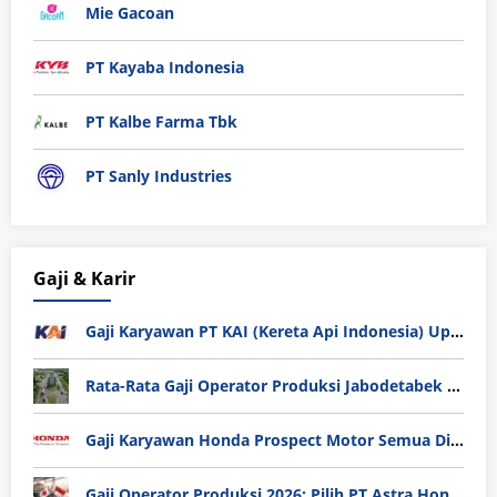
Mie Gacoan
PT Kayaba Indonesia
PT Kalbe Farma Tbk
PT Sanly Industries
Gaji & Karir
Gaji Karyawan PT KAI (Kereta Api Indonesia) Update 2025
Rata-Rata Gaji Operator Produksi Jabodetabek 2025: Bedah Tuntas UMK, Lemburan, dan Realita Hidup Buruh
Gaji Karyawan Honda Prospect Motor Semua Divisi
Gaji Operator Produksi 2026: Pilih PT Astra Honda Motor (AHM) atau Manufaktur di Jepang?