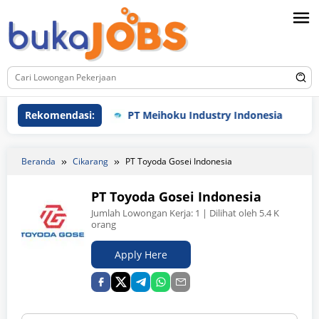
Loncat
ke
konten
Indonesia
Rekomendasi:
PT Meihoku Industry Indonesia
PT H
Beranda
Cikarang
PT Toyoda Gosei Indonesia
PT Toyoda Gosei Indonesia
Jumlah Lowongan Kerja:
1
| Dilihat oleh 5.4 K
orang
Apply Here