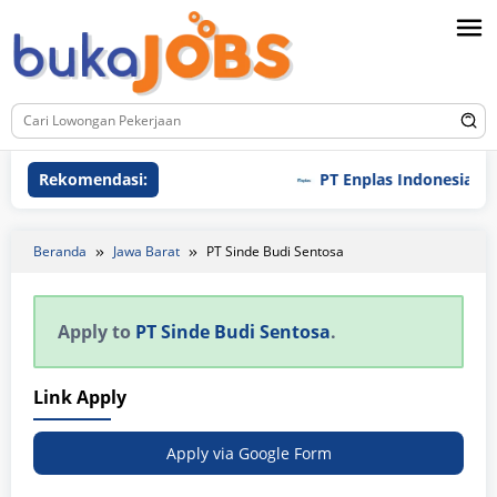
Loncat
ke
konten
Rekomendasi:
PT Enplas Indonesia
Beranda
Jawa Barat
PT Sinde Budi Sentosa
Apply to
PT Sinde Budi Sentosa
.
Link Apply
Apply via Google Form