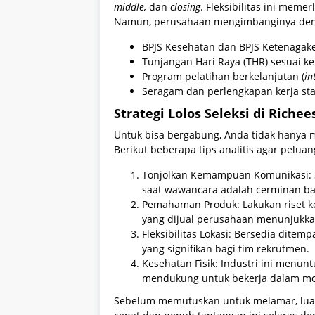
middle,
dan
closing
. Fleksibilitas ini meme
Namun, perusahaan mengimbanginya denga
BPJS Kesehatan dan BPJS Ketenagake
Tunjangan Hari Raya (THR) sesuai k
Program pelatihan berkelanjutan (
in
Seragam dan perlengkapan kerja s
Strategi Lolos Seleksi di Richee
Untuk bisa bergabung, Anda tidak hanya m
Berikut beberapa tips analitis agar pelua
Tonjolkan Kemampuan Komunikasi: Se
saat wawancara adalah cerminan b
Pemahaman Produk: Lakukan riset k
yang dijual perusahaan menunjukkan
Fleksibilitas Lokasi: Bersedia ditem
yang signifikan bagi tim rekrutmen.
Kesehatan Fisik: Industri ini menunt
mendukung untuk bekerja dalam mobi
Sebelum memutuskan untuk melamar, luan