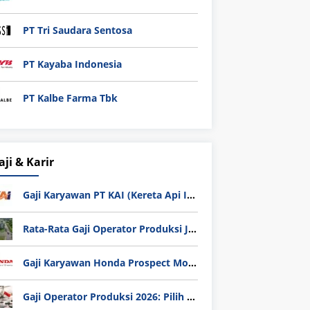
PT Tri Saudara Sentosa
PT Kayaba Indonesia
PT Kalbe Farma Tbk
aji & Karir
Gaji Karyawan PT KAI (Kereta Api Indonesia) Update 2025
Rata-Rata Gaji Operator Produksi Jabodetabek 2025: Bedah Tuntas UMK, Lemburan, dan Realita Hidup Buruh
Gaji Karyawan Honda Prospect Motor Semua Divisi
Gaji Operator Produksi 2026: Pilih PT Astra Honda Motor (AHM) atau Manufaktur di Jepang?