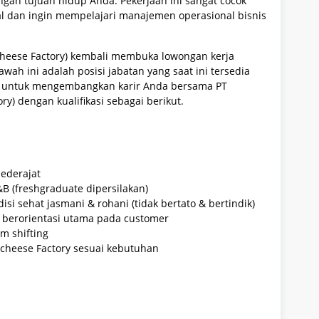
ngan tujuan hidup Anda. Pekerjaan ini sangat cocok
al dan ingin mempelajari manajemen operasional bisnis
Richeese Factory) kembali membuka lowongan kerja
ah ini adalah posisi jabatan yang saat ini tersedia
rik untuk mengembangkan karir Anda bersama PT
ry) dengan kualifikasi sebagai berikut.
ederajat
B (freshgraduate dipersilakan)
si sehat jasmani & rohani (tidak bertato & bertindik)
an berorientasi utama pada customer
m shifting
icheese Factory sesuai kebutuhan