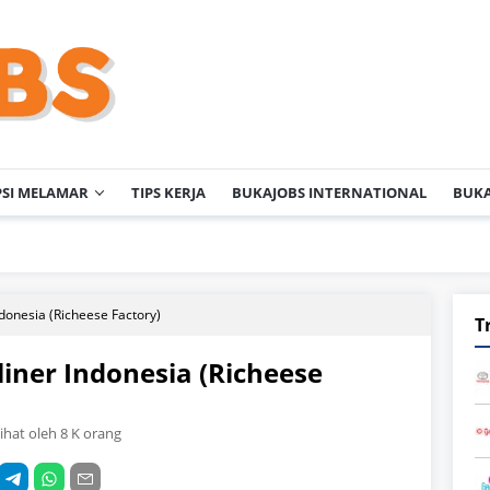
PSI MELAMAR
TIPS KERJA
BUKAJOBS INTERNATIONAL
BUKA
PT En
ndonesia (Richeese Factory)
T
liner Indonesia (Richeese
lihat oleh 8 K orang