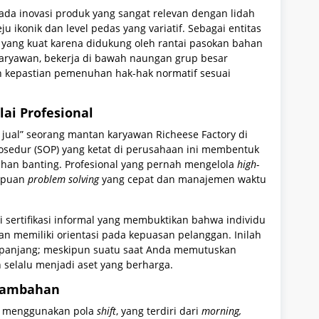
ada inovasi produk yang sangat relevan dengan lidah
ju ikonik dan level pedas yang variatif. Sebagai entitas
ial yang kuat karena didukung oleh rantai pasokan bahan
karyawan, bekerja di bawah naungan grup besar
 kepastian pemenuhan hak-hak normatif sesuai
ai Profesional
ai jual” seorang mantan karyawan Richeese Factory di
prosedur (SOP) yang ketat di perusahaan ini membentuk
 tahan banting. Profesional yang pernah mengelola
high-
mpuan
problem solving
yang cepat dan manajemen waktu
i sertifikasi informal yang membuktikan bahwa individu
n memiliki orientasi pada kepuasan pelanggan. Inilah
a panjang; meskipun suatu saat Anda memutuskan
n selalu menjadi aset yang berharga.
 Tambahan
ya menggunakan pola
shift
, yang terdiri dari
morning,