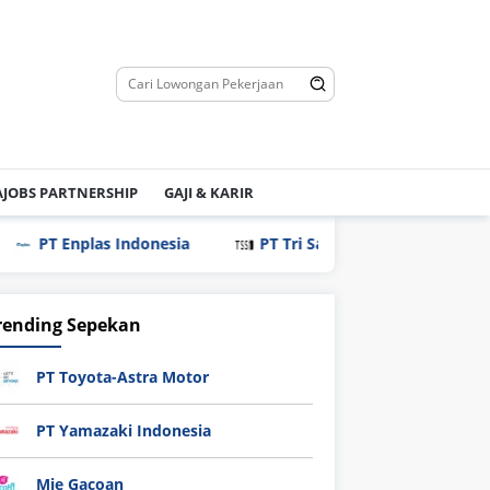
JOBS PARTNERSHIP
GAJI & KARIR
plas Indonesia
PT Tri Saudara Sentosa
PT Everp
rending Sepekan
PT Toyota-Astra Motor
PT Yamazaki Indonesia
Mie Gacoan