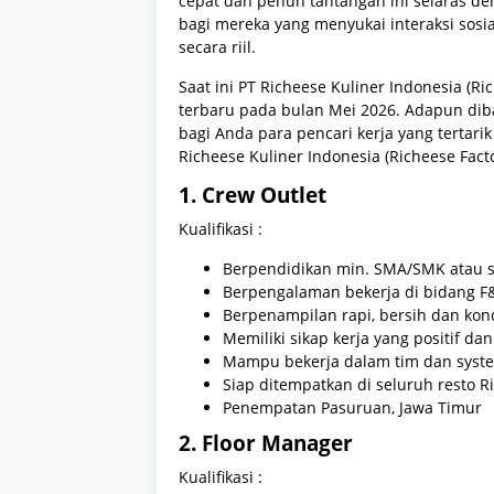
cepat dan penuh tantangan ini selaras de
bagi mereka yang menyukai interaksi sosi
secara riil.
Saat ini PT Richeese Kuliner Indonesia (
terbaru pada bulan Mei 2026. Adapun dibaw
bagi Anda para pencari kerja yang terta
Richeese Kuliner Indonesia (Richeese Facto
1. Crew Outlet
Kualifikasi :
Berpendidikan min. SMA/SMK atau s
Berpengalaman bekerja di bidang F&
Berpenampilan rapi, bersih dan kondi
Memiliki sikap kerja yang positif d
Mampu bekerja dalam tim dan syste
Siap ditempatkan di seluruh resto R
Penempatan Pasuruan, Jawa Timur
2. Floor Manager
Kualifikasi :