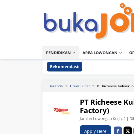
Loncat
ke
konten
PENDIDIKAN
AREA LOWONGAN
O
Rekomendasi:
Beranda
Crew Outlet
PT Richeese Kuliner I
PT Richeese Ku
Factory)
Jumlah Lowongan Kerja:
2
| Di
Apply Here