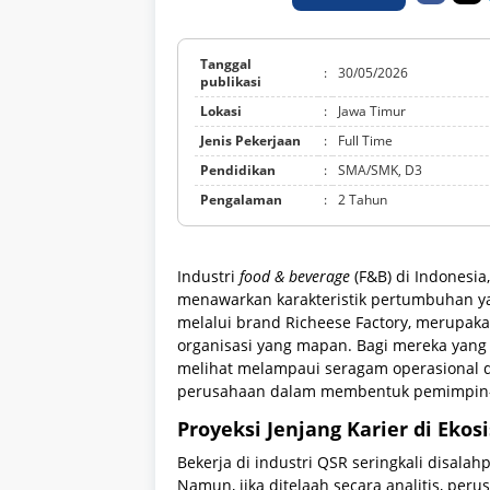
Tanggal
:
30/05/2026
publikasi
Lokasi
:
Jawa Timur
Jenis Pekerjaan
:
Full Time
Pendidikan
:
SMA/SMK, D3
Pengalaman
:
2 Tahun
Industri
food & beverage
(F&B) di Indonesi
menawarkan karakteristik pertumbuhan yan
melalui brand Richeese Factory, merupaka
organisasi yang mapan. Bagi mereka yang 
melihat melampaui seragam operasional
perusahaan dalam membentuk pemimpin-p
Proyeksi Jenjang Karier di Ekos
Bekerja di industri QSR seringkali disala
Namun, jika ditelaah secara analitis, per