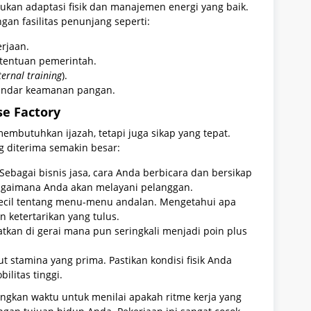
rlukan adaptasi fisik dan manajemen energi yang baik.
n fasilitas penunjang seperti:
rjaan.
etentuan pemerintah.
ternal training
).
tandar keamanan pangan.
se Factory
embutuhkan ijazah, tetapi juga sikap yang tepat.
ng diterima semakin besar:
bagai bisnis jasa, cara Anda berbicara dan bersikap
agaimana Anda akan melayani pelanggan.
ecil tentang menu-menu andalan. Mengetahui apa
 ketertarikan yang tulus.
patkan di gerai mana pun seringkali menjadi poin plus
ut stamina yang prima. Pastikan kondisi fisik Anda
litas tinggi.
gkan waktu untuk menilai apakah ritme kerja yang