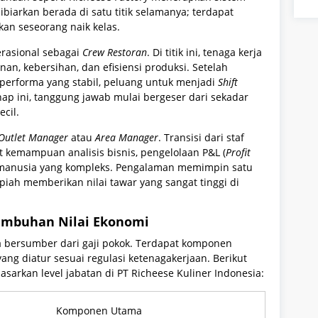
biarkan berada di satu titik selamanya; terdapat
kan seseorang naik kelas.
perasional sebagai
Crew Restoran
. Di titik ini, tenaga kerja
an, kebersihan, dan efisiensi produksi. Setelah
erforma yang stabil, peluang untuk menjadi
Shift
hap ini, tanggung jawab mulai bergeser dari sekadar
cil.
Outlet Manager
atau
Area Manager
. Transisi dari staf
 kemampuan analisis bisnis, pengelolaan P&L (
Profit
 manusia yang kompleks. Pengalaman memimpin satu
piah memberikan nilai tawar yang sangat tinggi di
tumbuhan Nilai Ekonomi
ya bersumber dari gaji pokok. Terdapat komponen
yang diatur sesuai regulasi ketenagakerjaan. Berikut
asarkan level jabatan di PT Richeese Kuliner Indonesia:
Komponen Utama