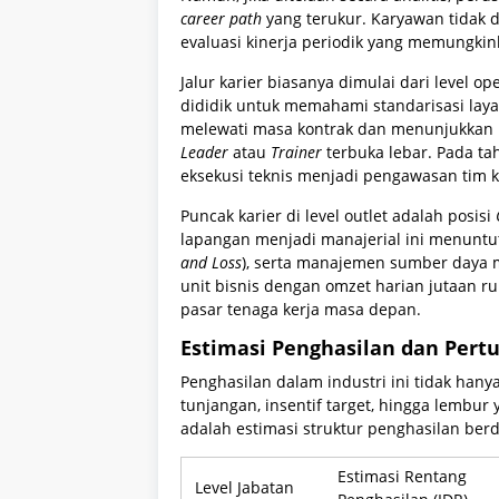
career path
yang terukur. Karyawan tidak di
evaluasi kinerja periodik yang memungkin
Jalur karier biasanya dimulai dari level o
dididik untuk memahami standarisasi layan
melewati masa kontrak dan menunjukkan p
Leader
atau
Trainer
terbuka lebar. Pada ta
eksekusi teknis menjadi pengawasan tim ke
Puncak karier di level outlet adalah posisi
lapangan menjadi manajerial ini menuntut
and Loss
), serta manajemen sumber daya
unit bisnis dengan omzet harian jutaan ru
pasar tenaga kerja masa depan.
Estimasi Penghasilan dan Per
Penghasilan dalam industri ini tidak han
tunjangan, insentif target, hingga lembur 
adalah estimasi struktur penghasilan berd
Estimasi Rentang
Level Jabatan