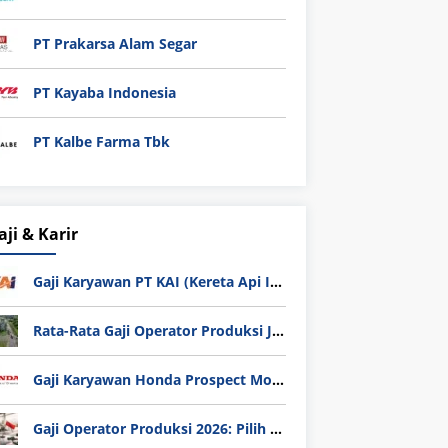
PT Prakarsa Alam Segar
PT Kayaba Indonesia
PT Kalbe Farma Tbk
aji & Karir
Gaji Karyawan PT KAI (Kereta Api Indonesia) Update 2025
Rata-Rata Gaji Operator Produksi Jabodetabek 2025: Bedah Tuntas UMK, Lemburan, dan Realita Hidup Buruh
Gaji Karyawan Honda Prospect Motor Semua Divisi
Gaji Operator Produksi 2026: Pilih PT Astra Honda Motor (AHM) atau Manufaktur di Jepang?