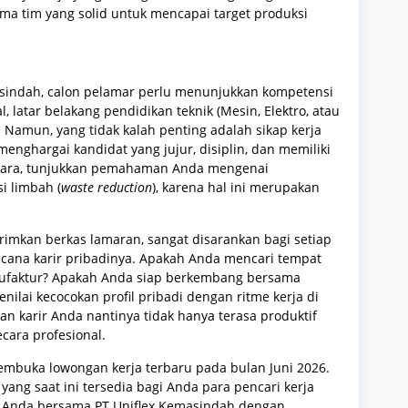
ama tim yang solid untuk mencapai target produksi
sindah, calon pelamar perlu menunjukkan kompetensi
l, latar belakang pendidikan teknik (Mesin, Elektro, atau
. Namun, yang tidak kalah penting adalah sikap kerja
enghargai kandidat yang jujur, disiplin, dan memiliki
ncara, tunjukkan pemahaman Anda mengenai
i limbah (
waste reduction
), karena hal ini merupakan
imkan berkas lamaran, sangat disarankan bagi setiap
ana karir pribadinya. Apakah Anda mencari tempat
nufaktur? Apakah Anda siap berkembang bersama
ilai kecocokan profil pribadi dengan ritme kerja di
an karir Anda nantinya tidak hanya terasa produktif
ecara profesional.
embuka lowongan kerja terbaru pada bulan Juni 2026.
yang saat ini tersedia bagi Anda para pencari kerja
r Anda bersama PT Uniflex Kemasindah dengan