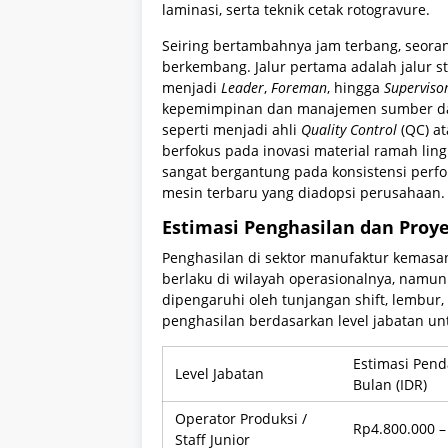
laminasi, serta teknik cetak rotogravure.
Seiring bertambahnya jam terbang, seora
berkembang. Jalur pertama adalah jalur st
menjadi
Leader
,
Foreman
, hingga
Superviso
kepemimpinan dan manajemen sumber daya 
seperti menjadi ahli
Quality Control
(QC) a
berfokus pada inovasi material ramah ling
sangat bergantung pada konsistensi perf
mesin terbaru yang diadopsi perusahaan.
Estimasi Penghasilan dan Proy
Penghasilan di sektor manufaktur kemas
berlaku di wilayah operasionalnya, nam
dipengaruhi oleh tunjangan shift, lembur,
penghasilan berdasarkan level jabatan u
Estimasi Pend
Level Jabatan
Bulan (IDR)
Operator Produksi /
Rp4.800.000 –
Staff Junior