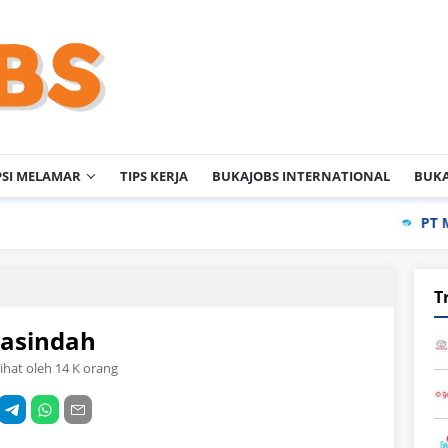
PSI MELAMAR
TIPS KERJA
BUKAJOBS INTERNATIONAL
BUKA
PT Meihoku Ind
T
masindah
lihat oleh 14 K orang