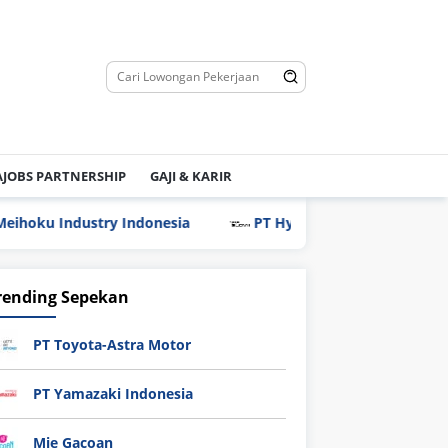
JOBS PARTNERSHIP
GAJI & KARIR
ustry Indonesia
PT Hyundai Glovis Indonesia
PT
rending Sepekan
PT Toyota-Astra Motor
PT Yamazaki Indonesia
Mie Gacoan