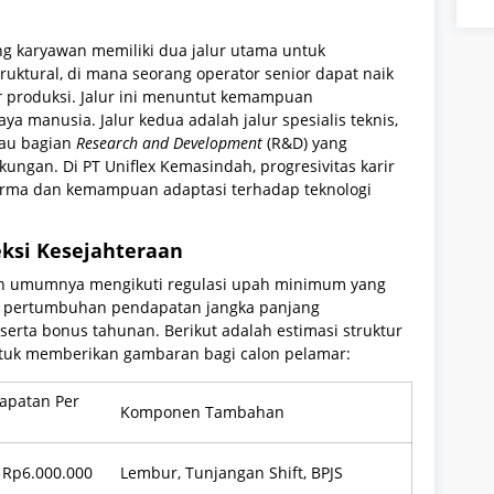
ng karyawan memiliki dua jalur utama untuk
ruktural, di mana seorang operator senior dapat naik
r
produksi. Jalur ini menuntut kemampuan
manusia. Jalur kedua adalah jalur spesialis teknis,
tau bagian
Research and Development
(R&D) yang
kungan. Di PT Uniflex Kemasindah, progresivitas karir
orma dan kemampuan adaptasi terhadap teknologi
eksi Kesejahteraan
an umumnya mengikuti regulasi upah minimum yang
un pertumbuhan pendapatan jangka panjang
 serta bonus tahunan. Berikut adalah estimasi struktur
ntuk memberikan gambaran bagi calon pelamar:
apatan Per
Komponen Tambahan
 Rp6.000.000
Lembur, Tunjangan Shift, BPJS