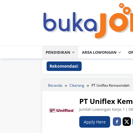
Loncat
ke
konten
PENDIDIKAN
AREA LOWONGAN
O
Rekomendasi:
Beranda
Cikarang
PT Uniflex Kemasindah
PT Uniflex Ke
Jumlah Lowongan Kerja:
1
| Di
Apply Here