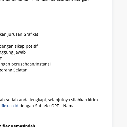
an jurusan Grafika)
engan sikap positif
rtanggung jawab
im
dengan perusahaan/instansi
erang Selatan
ah sudah anda lengkapi, selanjutnya silahkan kirim
flex.co.id
dengan Subjek : OPT – Nama
niflex Kemasindah