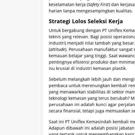
keselamatan kerja (
Safety First
) dan kerjas
harian tanpa mengesampingkan kualitas.
Strategi Lolos Seleksi Kerja
Untuk bergabung dengan PT Uniflex Kema
teknis yang relevan. Bagi posisi operasiona
Industri) menjadi nilai tambah yang besar
(
attitude
). Perusahaan manufaktur sangat m
kemauan belajar yang tinggi. Saat wawa
pentingnya efisiensi produksi dan minimas
isu krusial di industri kemasan plastik.
Sebelum melangkah lebih jauh dan mengir
pembaca untuk merenungkan kembali renc
yang menawarkan stabilitas di sektor ma
teknologi kemasan yang terus berubah? Men
perusahaan ini adalah kunci agar perjalan
secara finansial, tetapi juga memuaskan s
Saat ini PT Uniflex Kemasindah kembali m
Adapun dibawah ini adalah posisi jabatan 
yang tertarik untuk mengembangkan kari