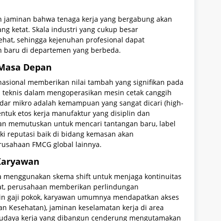
n jaminan bahwa tenaga kerja yang bergabung akan
ang ketat. Skala industri yang cukup besar
hat, sehingga kejenuhan profesional dapat
an baru di departemen yang berbeda.
 Masa Depan
nasional memberikan nilai tambah yang signifikan pada
an teknis dalam mengoperasikan mesin cetak canggih
ndar mikro adalah kemampuan yang sangat dicari (high-
ntuk etos kerja manufaktur yang disiplin dan
awan memutuskan untuk mencari tantangan baru, label
i reputasi baik di bidang kemasan akan
rusahaan FMCG global lainnya.
Karyawan
ya menggunakan skema shift untuk menjaga kontinuitas
etat, perusahaan memberikan perlindungan
lain gaji pokok, karyawan umumnya mendapatkan akses
an Kesehatan), jaminan keselamatan kerja di area
. Budaya kerja yang dibangun cenderung mengutamakan