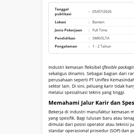
Tanggal
:
05/07/2026
publikasi
Lokasi
:
Banten
Jenis Pekerjaan
:
Full Time
Pendidikan
:
SMK/SLTA
Pengalaman
:
1 - 2 Tahun
Industri kemasan fleksibel (
flexible packagi
sekaligus dinamis. Sebagai bagian dari ra
perusahaan seperti PT Uniflex Kemasindah
sektor lain. Di sini, peluang karir tidak ha
melalui spesialisasi teknis yang tinggi.
Memahami Jalur Karir dan Spesi
Bekerja di industri manufaktur kemasan m
yang spesifik. Bagi lulusan baru atau tena
dimulai dari posisi operator atau teknisi 
standar operasional prosedur (SOP) dan 