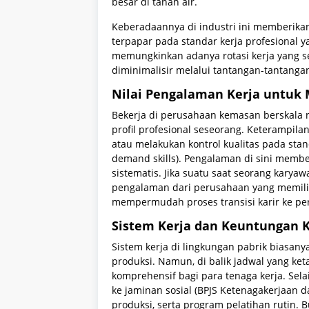
besar di tanah air.
Keberadaannya di industri ini memberika
terpapar pada standar kerja profesional y
memungkinkan adanya rotasi kerja yang se
diminimalisir melalui tantangan-tantang
Nilai Pengalaman Kerja untuk
Bekerja di perusahaan kemasan berskala 
profil profesional seseorang. Keterampil
atau melakukan kontrol kualitas pada sta
demand skills). Pengalaman di sini membe
sistematis. Jika suatu saat seorang kary
pengalaman dari perusahaan yang memilik
mempermudah proses transisi karir ke pe
Sistem Kerja dan Keuntungan 
Sistem kerja di lingkungan pabrik biasan
produksi. Namun, di balik jadwal yang k
komprehensif bagi para tenaga kerja. Se
ke jaminan sosial (BPJS Ketenagakerjaan d
produksi, serta program pelatihan rutin