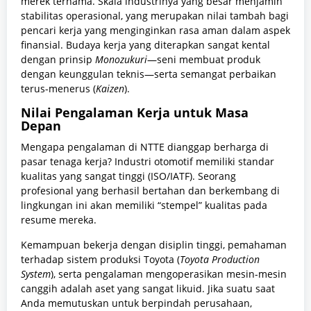
merek ternama. Skala industrinya yang besar menjamin
stabilitas operasional, yang merupakan nilai tambah bagi
pencari kerja yang menginginkan rasa aman dalam aspek
finansial. Budaya kerja yang diterapkan sangat kental
dengan prinsip
Monozukuri
—seni membuat produk
dengan keunggulan teknis—serta semangat perbaikan
terus-menerus (
Kaizen
).
Nilai Pengalaman Kerja untuk Masa
Depan
Mengapa pengalaman di NTTE dianggap berharga di
pasar tenaga kerja? Industri otomotif memiliki standar
kualitas yang sangat tinggi (ISO/IATF). Seorang
profesional yang berhasil bertahan dan berkembang di
lingkungan ini akan memiliki “stempel” kualitas pada
resume mereka.
Kemampuan bekerja dengan disiplin tinggi, pemahaman
terhadap sistem produksi Toyota (
Toyota Production
System
), serta pengalaman mengoperasikan mesin-mesin
canggih adalah aset yang sangat likuid. Jika suatu saat
Anda memutuskan untuk berpindah perusahaan,