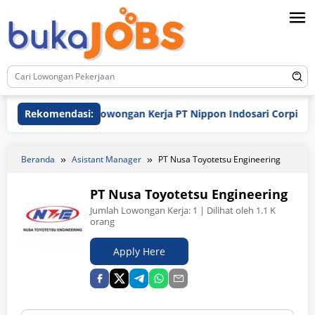
Loncat
ke
konten
Rekomendasi:
Lowongan Kerja PT Nippon Indosari Corpindo Tbk. 
Beranda
Asistant Manager
PT Nusa Toyotetsu Engineering
PT Nusa Toyotetsu Engineering
Jumlah Lowongan Kerja:
1
| Dilihat oleh 1.1 K
orang
Apply Here