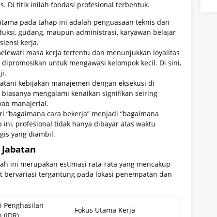
. Di titik inilah fondasi profesional terbentuk.
s utama pada tahap ini adalah penguasaan teknis dan
roduksi, gudang, maupun administrasi, karyawan belajar
siensi kerja.
elewati masa kerja tertentu dan menunjukkan loyalitas
a dipromosikan untuk mengawasi kelompok kecil. Di sini,
i.
batani kebijakan manajemen dengan eksekusi di
 biasanya mengalami kenaikan signifikan seiring
ab manajerial.
ari “bagaimana cara bekerja” menjadi “bagaimana
ini, profesional tidak hanya dibayar atas waktu
gis yang diambil.
 Jabatan
wah ini merupakan estimasi rata-rata yang mencakup
at bervariasi tergantung pada lokasi penempatan dan
i Penghasilan
Fokus Utama Kerja
 (IDR)