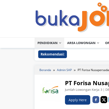
Loncat
ke
konten
PENDIDIKAN
AREA LOWONGAN
O
Rekomendasi:
Beranda
Admin SAP
PT Forisa Nusapersada
PT Forisa Nus
Jumlah Lowongan Kerja:
3
| Di
Apply Here