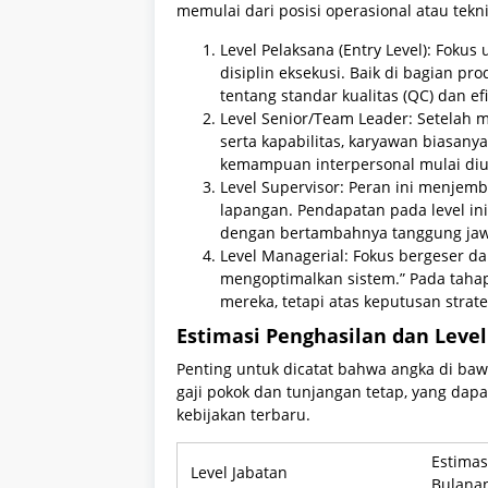
memulai dari posisi operasional atau teknis
Level Pelaksana (Entry Level): Foku
disiplin eksekusi. Baik di bagian p
tentang standar kualitas (QC) dan efi
Level Senior/Team Leader: Setelah m
serta kapabilitas, karyawan biasany
kemampuan interpersonal mulai diuj
Level Supervisor: Peran ini menjem
lapangan. Pendapatan pada level ini
dengan bertambahnya tanggung jaw
Level Managerial: Fokus bergeser d
mengoptimalkan sistem.” Pada tahap 
mereka, tetapi atas keputusan strate
Estimasi Penghasilan dan Level
Penting untuk dicatat bahwa angka di ba
gaji pokok dan tunjangan tetap, yang dap
kebijakan terbaru.
Estimas
Level Jabatan
Bulanan