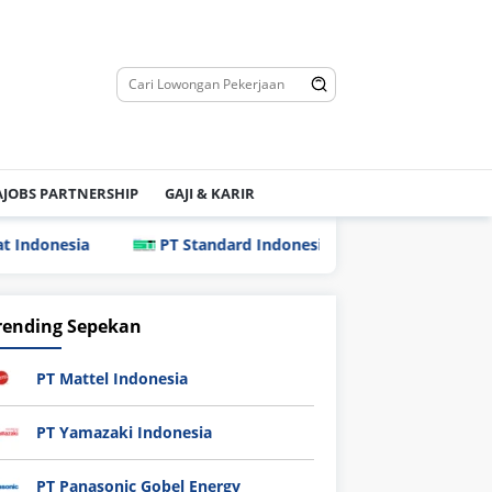
JOBS PARTNERSHIP
GAJI & KARIR
a
PT Standard Indonesia Industry (PT SII)
PT Ind
rending Sepekan
PT Mattel Indonesia
PT Yamazaki Indonesia
PT Panasonic Gobel Energy