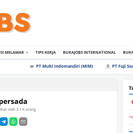
PSI MELAMAR
TIPS KERJA
BUKAJOBS INTERNATIONAL
BUKA
PT Multi Indomandiri (MIM)
PT Fuji Seat Indonesi
T
apersada
lihat oleh 3.1 K orang