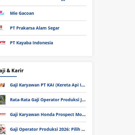
Mie Gacoan
PT Prakarsa Alam Segar
PT Kayaba Indonesia
aji & Karir
Gaji Karyawan PT KAI (Kereta Api Indonesia) Update 2025
Rata-Rata Gaji Operator Produksi Jabodetabek 2025: Bedah Tuntas UMK, Lemburan, dan Realita Hidup Buruh
Gaji Karyawan Honda Prospect Motor Semua Divisi
Gaji Operator Produksi 2026: Pilih PT Astra Honda Motor (AHM) atau Manufaktur di Jepang?