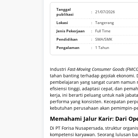
Tanggal
:
21/07/2026
publikasi
Lokasi
:
Tangerang
Jenis Pekerjaan
:
Full Time
Pendidikan
:
SMA/SMK
Pengalaman
:
1 Tahun
Industri
Fast-Moving Consumer Goods
(FMCG)
tahan banting terhadap gejolak ekonomi. 
pembelajaran yang sangat curam namun m
efisiensi tinggi, adaptasi cepat, dan pe
kerja, ini berarti peluang untuk naik ja
performa yang konsisten. Kecepatan perp
kebutuhan perusahaan akan pemimpin-pemi
Memahami Jalur Karir: Dari Ope
Di PT Forisa Nusapersada, struktur orga
kompetensi karyawan. Seorang lulusan bar