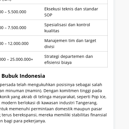
Eksekusi teknis dan standar
00 – 5.500.000
SOP
Spesialisasi dan kontrol
00 – 7.500.000
kualitas
Manajemen tim dan target
00 – 12.000.000
divisi
Strategi departemen dan
000 – 25.000.000+
efisiensi biaya
an Bubuk Indonesia
apersada telah mengukuhkan posisinya sebagai salah
dan minuman (mamin). Dengan komitmen tinggi pada
onik yang akrab di telinga masyarakat, seperti Pop Ice,
ang modern berlokasi di kawasan industri Tangerang,
 untuk memenuhi permintaan domestik maupun pasar
terus berekspansi, mereka memiliki stabilitas finansial
n bagi para pekerjanya.