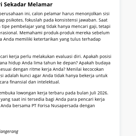
ari Sekadar Melamar
erusahaan ini, calon pelamar harus menonjolkan sisi
ap psikotes, fokuslah pada konsistensi jawaban. Saat
ipe pembelajar yang tidak hanya mencari gaji, tetapi
 operasional. Memahami produk-produk mereka sebelum
Anda memiliki ketertarikan yang tulus terhadap
ari kerja perlu melakukan evaluasi diri. Apakah posisi
ncana hidup Anda lima tahun ke depan? Apakah budaya
 sesuai dengan ritme kerja Anda? Menilai kecocokan
asi adalah kunci agar Anda tidak hanya bekerja untuk
ara finansial dan intelektual.
embuka lowongan kerja terbaru pada bulan Juli 2026.
yang saat ini tersedia bagi Anda para pencari kerja
r Anda bersama PT Forisa Nusapersada dengan
Tangerang