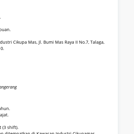
.
puan.
ustri Cikupa Mas, Jl. Bumi Mas Raya II No.7, Talaga,
0.
Tangerang
ahun.
jat.
(3 shift).
dan ditempatkan di Kawasan Industri Cikupamas,