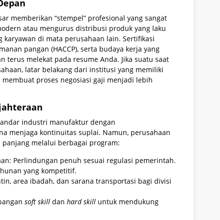
 Depan
sar memberikan “stempel” profesional yang sangat
odern atau mengurus distribusi produk yang laku
g karyawan di mata perusahaan lain. Sertifikasi
manan pangan (HACCP), serta budaya kerja yang
an terus melekat pada resume Anda. Jika suatu saat
an, latar belakang dari institusi yang memiliki
 membuat proses negosiasi gaji menjadi lebih
ejahteraan
tandar industri manufaktur dengan
na menjaga kontinuitas suplai. Namun, perusahaan
 panjang melalui berbagai program:
an: Perlindungan penuh sesuai regulasi pemerintah.
ahunan yang kompetitif.
tin, area ibadah, dan sarana transportasi bagi divisi
mbangan
soft skill
dan
hard skill
untuk mendukung