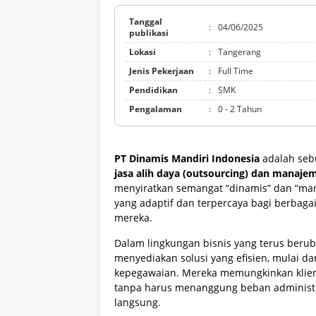
Tanggal
:
04/06/2025
publikasi
Lokasi
:
Tangerang
Jenis Pekerjaan
:
Full Time
Pendidikan
:
SMK
Pengalaman
:
0 - 2 Tahun
PT Dinamis Mandiri Indonesia
adalah seb
jasa alih daya (outsourcing) dan manaj
menyiratkan semangat “dinamis” dan “mand
yang adaptif dan terpercaya bagi berbag
mereka.
Dalam lingkungan bisnis yang terus berub
menyediakan solusi yang efisien, mulai d
kepegawaian. Mereka memungkinkan klien
tanpa harus menanggung beban administ
langsung.