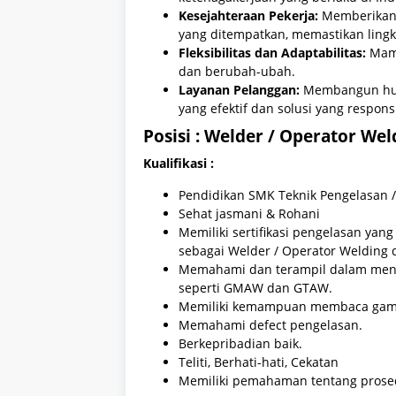
Kesejahteraan Pekerja:
Memberikan 
yang ditempatkan, memastikan lingk
Fleksibilitas dan Adaptabilitas:
Mamp
dan berubah-ubah.
Layanan Pelanggan:
Membangun hubu
yang efektif dan solusi yang responsi
Posisi :
Welder / Operator Wel
Kualifikasi :
Pendidikan SMK Teknik Pengelasan /
Sehat jasmani & Rohani
Memiliki sertifikasi pengelasan ya
sebagai Welder / Operator Welding d
Memahami dan terampil dalam meng
seperti GMAW dan GTAW.
Memiliki kemampuan membaca gamba
Memahami defect pengelasan.
Berkepribadian baik.
Teliti, Berhati-hati, Cekatan
Memiliki pemahaman tentang prosed