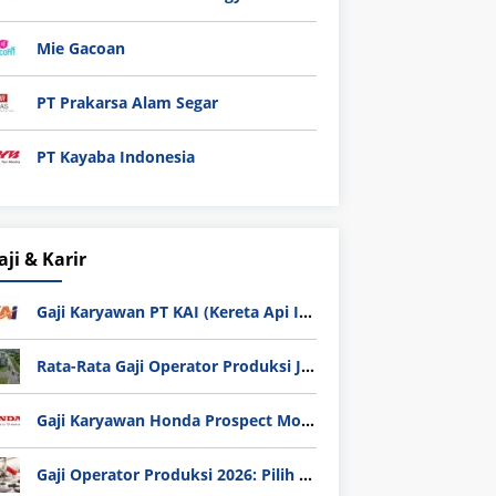
Mie Gacoan
PT Prakarsa Alam Segar
PT Kayaba Indonesia
aji & Karir
Gaji Karyawan PT KAI (Kereta Api Indonesia) Update 2025
Rata-Rata Gaji Operator Produksi Jabodetabek 2025: Bedah Tuntas UMK, Lemburan, dan Realita Hidup Buruh
Gaji Karyawan Honda Prospect Motor Semua Divisi
Gaji Operator Produksi 2026: Pilih PT Astra Honda Motor (AHM) atau Manufaktur di Jepang?