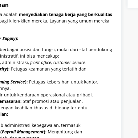
nan
ia adalah
menyediakan tenaga kerja yang berkualitas
bagi klien-klien mereka. Layanan yang umum mereka
 Supply
):
erbagai posisi dan fungsi, mulai dari staf pendukung
nistratif. Ini bisa mencakup:
 administrasi,
front office
,
customer service
.
rity
):
Petugas keamanan yang terlatih dan
ning Service
):
Petugas kebersihan untuk kantor,
innya.
r untuk kendaraan operasional atau pribadi.
Pemasaran:
Staf promosi atau penjualan.
engan keahlian khusus di bidang tertentu.
ian:
b administrasi kepegawaian, termasuk:
(
Payroll Management
):
Menghitung dan