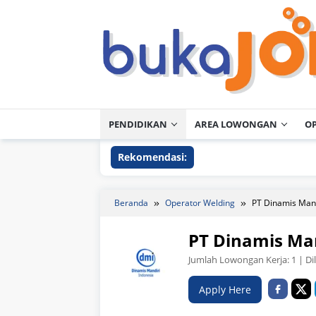
Loncat
ke
konten
PENDIDIKAN
AREA LOWONGAN
O
Rekomendasi:
Beranda
Operator Welding
PT Dinamis Mand
PT Dinamis Man
Jumlah Lowongan Kerja:
1
| Di
Apply Here