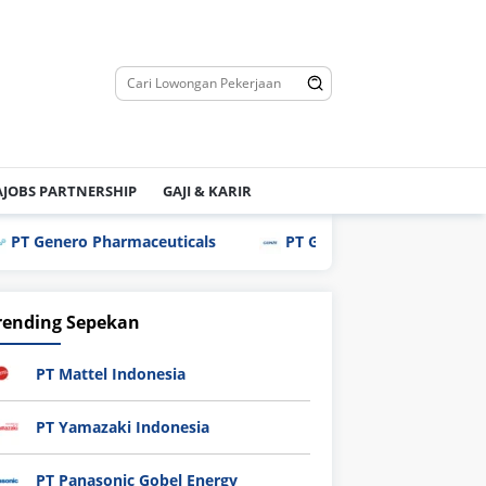
JOBS PARTNERSHIP
GAJI & KARIR
ro Pharmaceuticals
PT Gunze Indonesia
PT Anek
rending Sepekan
PT Mattel Indonesia
PT Yamazaki Indonesia
PT Panasonic Gobel Energy