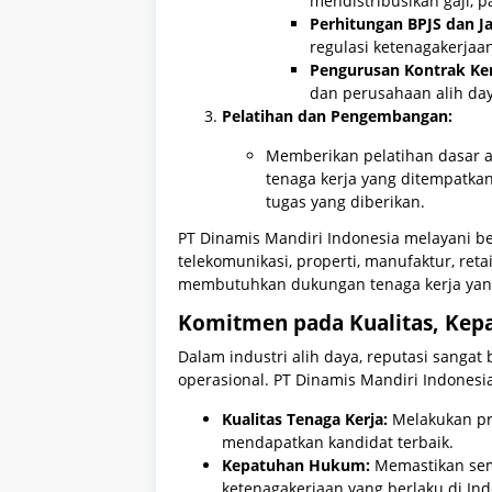
mendistribusikan gaji, p
Perhitungan BPJS dan Ja
regulasi ketenagakerjaa
Pengurusan Kontrak Ker
dan perusahaan alih day
Pelatihan dan Pengembangan:
Memberikan pelatihan dasar 
tenaga kerja yang ditempatka
tugas yang diberikan.
PT Dinamis Mandiri Indonesia melayani be
telekomunikasi, properti, manufaktur, ret
membutuhkan dukungan tenaga kerja yang 
Komitmen pada Kualitas, Kepa
Dalam industri alih daya, reputasi sangat
operasional. PT Dinamis Mandiri Indones
Kualitas Tenaga Kerja:
Melakukan pro
mendapatkan kandidat terbaik.
Kepatuhan Hukum:
Memastikan sem
ketenagakerjaan yang berlaku di Ind