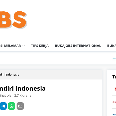
PSI MELAMAR
TIPS KERJA
BUKAJOBS INTERNATIONAL
BUKA
PT Gene
iri Indonesia
T
diri Indonesia
lihat oleh 2.7 K orang