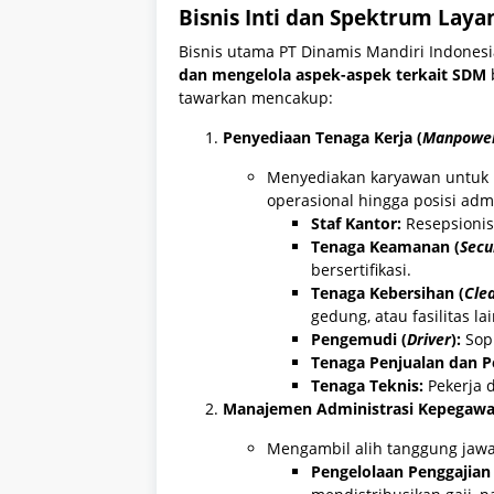
Bisnis Inti dan Spektrum Laya
Bisnis utama PT Dinamis Mandiri Indones
dan mengelola aspek-aspek terkait SDM
tawarkan mencakup:
Penyediaan Tenaga Kerja (
Manpower
Menyediakan karyawan untuk b
operasional hingga posisi admi
Staf Kantor:
Resepsionis,
Tenaga Keamanan (
Secu
bersertifikasi.
Tenaga Kebersihan (
Clea
gedung, atau fasilitas la
Pengemudi (
Driver
):
Sopi
Tenaga Penjualan dan 
Tenaga Teknis:
Pekerja d
Manajemen Administrasi Kepegawa
Mengambil alih tanggung jawa
Pengelolaan Penggajian 