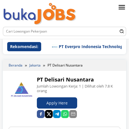
Loncat
ke
konten
Rekomendasi:
PT Everpro Indonesia Technologies
Beranda
Jakarta
PT Delisari Nusantara
PT Delisari Nusantara
Jumlah Lowongan Kerja:
1
| Dilihat oleh 7.8 K
orang
Apply Here