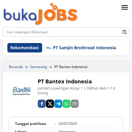
Loncat
ke
konten
Rekomendasi:
PT Samjin Brothread Indonesia
PT 
Beranda
Semarang
PT Bantex Indonesia
PT Bantex Indonesia
Jumlah Lowongan Kerja:
1
| Dilihat oleh 1.1 K
orang
Tanggal publikasi
:
02/07/2025
Lokasi
:
Semarang