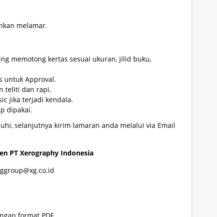
ahkan melamar.
g memotong kertas sesuai ukuran, jilid buku,
es untuk Approval.
 teliti dan rapi.
 jika terjadi kendala.
ap dipakai.
hi, selanjutnya kirim lamaran anda melalui via Email
en PT Xerography Indonesia
xggroup@xg.co.id
engan format PDF