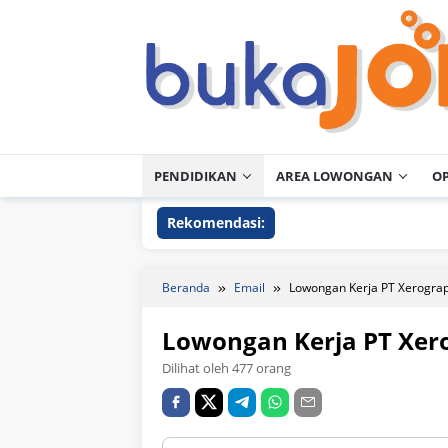
Loncat
ke
konten
PENDIDIKAN
AREA LOWONGAN
O
Rekomendasi:
Beranda
Email
Lowongan Kerja PT Xerograp
Lowongan Kerja PT Xer
Dilihat oleh 477 orang