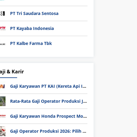
PT Tri Saudara Sentosa
PT Kayaba Indonesia
PT Kalbe Farma Tbk
aji & Karir
Gaji Karyawan PT KAI (Kereta Api Indonesia) Update 2025
Rata-Rata Gaji Operator Produksi Jabodetabek 2025: Bedah Tuntas UMK, Lemburan, dan Realita Hidup Buruh
Gaji Karyawan Honda Prospect Motor Semua Divisi
Gaji Operator Produksi 2026: Pilih PT Astra Honda Motor (AHM) atau Manufaktur di Jepang?