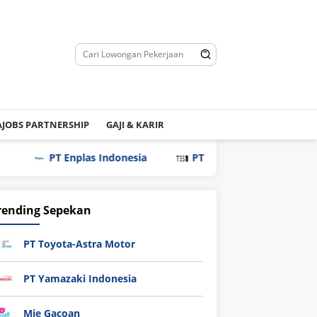
JOBS PARTNERSHIP
GAJI & KARIR
PT Enplas Indonesia
PT Tri Saudara Sentosa
P
rending Sepekan
PT Toyota-Astra Motor
PT Yamazaki Indonesia
Mie Gacoan