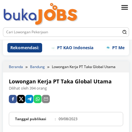
Loncat
ke
konten
Rekomendasi:
PT KAO Indonesia
PT Meihoku I
Beranda
Bandung
Lowongan Kerja PT Taka Global Utama
Lowongan Kerja PT Taka Global Utama
Dilihat oleh 394 orang
Tanggal publikasi
:
09/08/2023