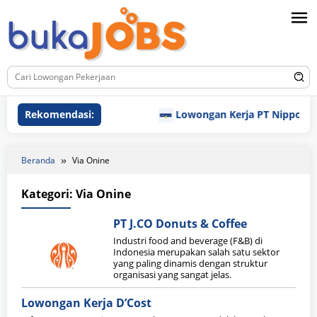
Loncat
ke
konten
Rekomendasi:
Lowongan Kerja PT Nippon Indo
Beranda
Via Onine
Kategori:
Via Onine
PT J.CO Donuts & Coffee
Industri food and beverage (F&B) di
Indonesia merupakan salah satu sektor
yang paling dinamis dengan struktur
organisasi yang sangat jelas.
Lowongan Kerja D’Cost