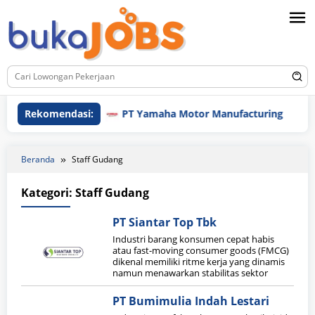
Loncat
ke
konten
Rekomendasi:
PT Yamaha Motor Manufacturing
Beranda
Staff Gudang
Kategori:
Staff Gudang
PT Siantar Top Tbk
Industri barang konsumen cepat habis
atau fast-moving consumer goods (FMCG)
dikenal memiliki ritme kerja yang dinamis
namun menawarkan stabilitas sektor
PT Bumimulia Indah Lestari