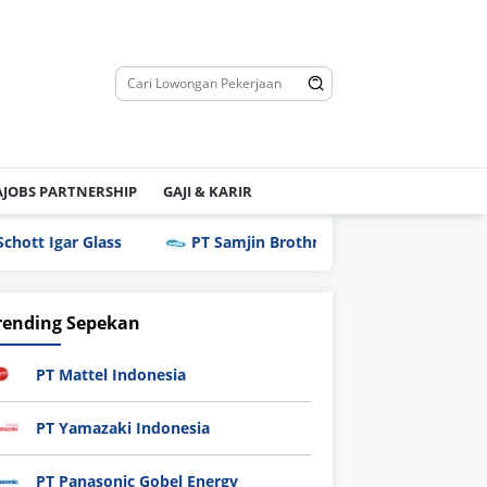
JOBS PARTNERSHIP
GAJI & KARIR
Glass
PT Samjin Brothread Indonesia
PT Techno 
rending Sepekan
PT Mattel Indonesia
PT Yamazaki Indonesia
PT Panasonic Gobel Energy