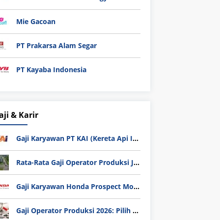
Mie Gacoan
PT Prakarsa Alam Segar
PT Kayaba Indonesia
aji & Karir
Gaji Karyawan PT KAI (Kereta Api Indonesia) Update 2025
Rata-Rata Gaji Operator Produksi Jabodetabek 2025: Bedah Tuntas UMK, Lemburan, dan Realita Hidup Buruh
Gaji Karyawan Honda Prospect Motor Semua Divisi
Gaji Operator Produksi 2026: Pilih PT Astra Honda Motor (AHM) atau Manufaktur di Jepang?