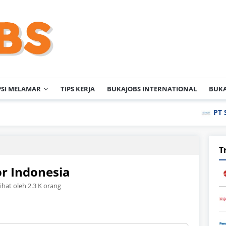
PSI MELAMAR
TIPS KERJA
BUKAJOBS INTERNATIONAL
BUKA
PT Schott Igar 
T
or Indonesia
lihat oleh 2.3 K orang