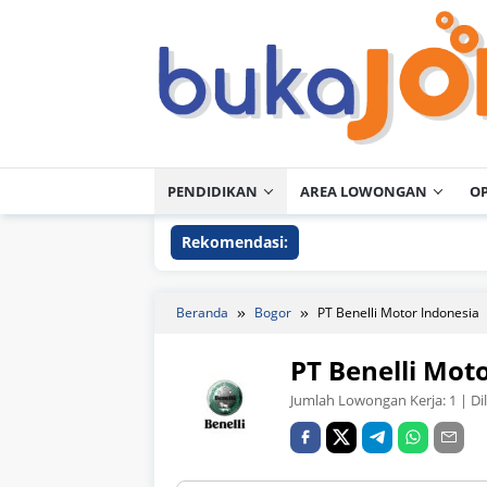
Loncat
ke
konten
PENDIDIKAN
AREA LOWONGAN
O
Rekomendasi:
Beranda
Bogor
PT Benelli Motor Indonesia
PT Benelli Mot
Jumlah Lowongan Kerja:
1
| Di