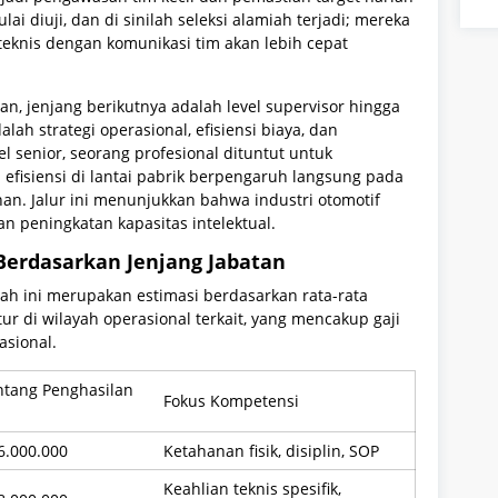
i diuji, dan di sinilah seleksi alamiah terjadi; mereka
eknis dengan komunikasi tim akan lebih cepat
n, jenjang berikutnya adalah level supervisor hingga
lah strategi operasional, efisiensi biaya, dan
l senior, seorang profesional dituntut untuk
fisiensi di lantai pabrik berpengaruh langsung pada
han. Jalur ini menunjukkan bahwa industri otomotif
n peningkatan kapasitas intelektual.
Berdasarkan Jenjang Jabatan
ah ini merupakan estimasi berdasarkan rata-rata
ur di wilayah operasional terkait, yang mencakup gaji
asional.
ntang Penghasilan
Fokus Kompetensi
6.000.000
Ketahanan fisik, disiplin, SOP
Keahlian teknis spesifik,