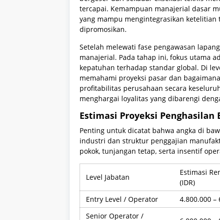
tercapai. Kemampuan manajerial dasar mula
yang mampu mengintegrasikan ketelitian t
dipromosikan.
Setelah melewati fase pengawasan lapanga
manajerial. Pada tahap ini, fokus utama ada
kepatuhan terhadap standar global. Di leve
memahami proyeksi pasar dan bagaimana e
profitabilitas perusahaan secara keseluru
menghargai loyalitas yang dibarengi denga
Estimasi Proyeksi Penghasilan 
Penting untuk dicatat bahwa angka di baw
industri dan struktur penggajian manufakt
pokok, tunjangan tetap, serta insentif oper
Estimasi Re
Level Jabatan
(IDR)
Entry Level / Operator
4.800.000 – 
Senior Operator /