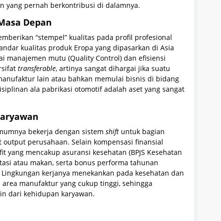
un yang pernah berkontribusi di dalamnya.
 Masa Depan
emberikan “stempel” kualitas pada profil profesional
ndar kualitas produk Eropa yang dipasarkan di Asia
 manajemen mutu (Quality Control) dan efisiensi
rsifat
transferable
, artinya sangat dihargai jika suatu
manufaktur lain atau bahkan memulai bisnis di bidang
siplinan ala pabrikasi otomotif adalah aset yang sangat
Karyawan
 umumnya bekerja dengan sistem
shift
untuk bagian
t output perusahaan. Selain kompensasi finansial
efit yang mencakup asuransi kesehatan (BPJS Kesehatan
tasi atau makan, serta bonus performa tahunan
 Lingkungan kerjanya menekankan pada kesehatan dan
di area manufaktur yang cukup tinggi, sehingga
in dari kehidupan karyawan.