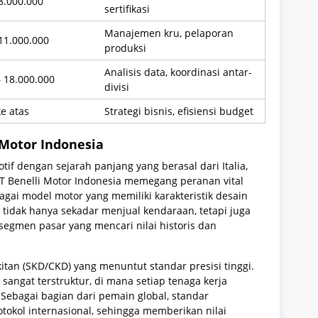
8.000.000
sertifikasi
Manajemen kru, pelaporan
 11.000.000
produksi
Analisis data, koordinasi antar-
– 18.000.000
divisi
e atas
Strategi bisnis, efisiensi budget
i Motor Indonesia
if dengan sejarah panjang yang berasal dari Italia,
 PT Benelli Motor Indonesia memegang peranan vital
gai model motor yang memiliki karakteristik desain
 tidak hanya sekadar menjual kendaraan, tetapi juga
gmen pasar yang mencari nilai historis dan
kitan (SKD/CKD) yang menuntut standar presisi tinggi.
sangat terstruktur, di mana setiap tenaga kerja
 Sebagai bagian dari pemain global, standar
tokol internasional, sehingga memberikan nilai