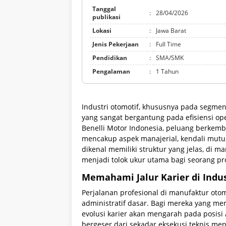
Tanggal
:
28/04/2026
publikasi
Lokasi
:
Jawa Barat
Jenis Pekerjaan
:
Full Time
Pendidikan
:
SMA/SMK
Pengalaman
:
1 Tahun
Industri otomotif, khususnya pada segme
yang sangat bergantung pada efisiensi ope
Benelli Motor Indonesia, peluang berkemba
mencakup aspek manajerial, kendali mutu,
dikenal memiliki struktur yang jelas, di 
menjadi tolok ukur utama bagi seorang prof
Memahami Jalur Karier di Indus
Perjalanan profesional di manufaktur otomo
administratif dasar. Bagi mereka yang mem
evolusi karier akan mengarah pada posisi
bergeser dari sekadar eksekusi teknis me