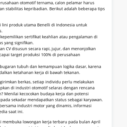
usahaan otomotif ternama, calon pelamar harus
n stabilitas kepribadian. Berikut adalah beberapa tips
lini produk utama Benelli di Indonesia untuk
s.
si, kepemilikan sertifikat keahlian atau pengalaman di
s yang signifikan.
kan CV disusun secara rapi, jujur, dan menonjolkan
capai target produksi 100% di perusahaan
 kebugaran tubuh dan kemampuan logika dasar, karena
dalkan ketahanan kerja di bawah tekanan.
irimkan berkas, setiap individu perlu melakukan
erapkan di industri otomotif selaras dengan rencana
n? Menilai kecocokan budaya kerja dan potensi
ripada sekadar mendapatkan status sebagai karyawan.
bersama industri motor yang dinamis, informasi
ia saat ini.
ali membuka lowongan kerja terbaru pada bulan April