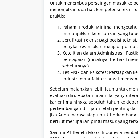
Untuk menembus persaingan masuk ke per
menonjolkan dua hal: kompetensi teknis da
praktis:
Pahami Produk: Minimal mengetahui 
menunjukkan ketertarikan yang tulu
Sertifikasi Teknis: Bagi posisi tekni
bengkel resmi akan menjadi poin plu
Ketelitian dalam Administrasi: Pasti
pencapaian (misalnya: berhasil men
sebelumnya).
Tes Fisik dan Psikotes: Persiapkan
industri manufaktur sangat mengan
Sebelum melangkah lebih jauh untuk meng
evaluasi diri. Apakah nilai-nilai yang dit
karier lima hingga sepuluh tahun ke depa
perkembangan diri jauh lebih penting da
Jika Anda merasa siap untuk berkembang 
berikut merupakan pintu masuk yang tersed
Saat ini PT Benelli Motor Indonesia kemb