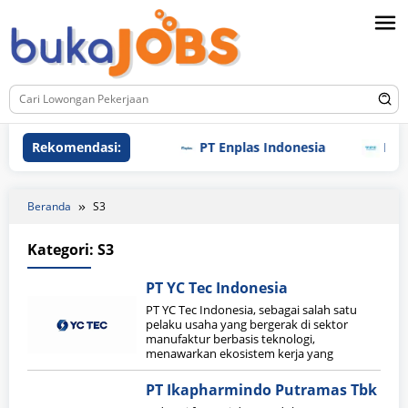
Loncat
ke
konten
Rekomendasi:
PT Enplas Indonesia
PT TPI
Beranda
S3
Kategori:
S3
PT YC Tec Indonesia
PT YC Tec Indonesia, sebagai salah satu
pelaku usaha yang bergerak di sektor
manufaktur berbasis teknologi,
menawarkan ekosistem kerja yang
PT Ikapharmindo Putramas Tbk