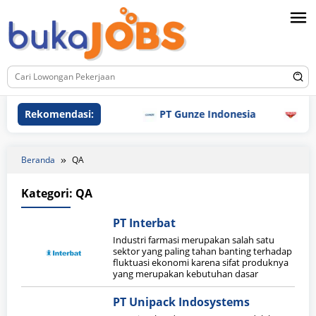
Loncat
ke
konten
Rekomendasi:
PT Gunze Indonesia
PT An
Beranda
QA
Kategori:
QA
PT Interbat
Industri farmasi merupakan salah satu
sektor yang paling tahan banting terhadap
fluktuasi ekonomi karena sifat produknya
yang merupakan kebutuhan dasar
PT Unipack Indosystems