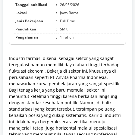
Tanggal publikasi
:
26/05/2026
Lokasi
:
Jawa Barat
Jenis Pekerjaan
:
Full Time
Pendidikan
:
SMK
Pengalaman
:
1 Tahun
Industri farmasi dikenal sebagai sektor yang sangat
teregulasi namun memiliki daya tahan tinggi terhadap
fluktuasi ekonomi. Bekerja di sektor ini, khususnya di
perusahaan seperti PT Anvita Pharma Indonesia,
menawarkan kurva pembelajaran yang sangat spesifik.
Bagi tenaga kerja yang baru memulai, sektor ini
menuntut ketelitian tinggi karena berkaitan langsung
dengan standar kesehatan publik. Namun, di balik
standarisasi yang ketat tersebut, tersimpan peluang
kenaikan posisi yang cukup sistematis. Karir di industri
ini tidak hanya bergerak secara vertikal menuju
manajerial, tetapi juga horizontal melalui spesialisasi
teknis yang membuat nilai tawar seorang profesional