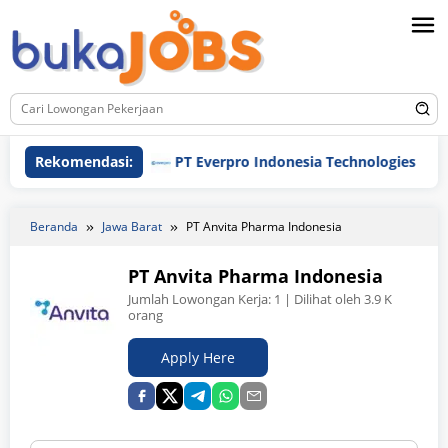
Loncat
ke
konten
Rekomendasi:
PT Everpro Indonesia Technologies
P
Beranda
Jawa Barat
PT Anvita Pharma Indonesia
PT Anvita Pharma Indonesia
Jumlah Lowongan Kerja:
1
| Dilihat oleh 3.9 K
orang
Apply Here