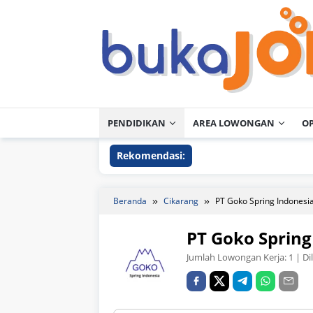
Loncat
ke
konten
PENDIDIKAN
AREA LOWONGAN
O
Rekomendasi:
Beranda
Cikarang
PT Goko Spring Indonesi
PT Goko Spring
Jumlah Lowongan Kerja:
1
| Di