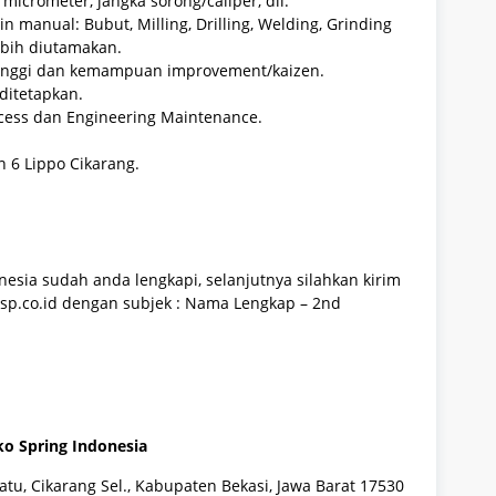
icrometer, jangka sorong/caliper, dll.
anual: Bubut, Milling, Drilling, Welding, Grinding
ebih diutamakan.
tinggi dan kemampuan improvement/kaizen.
ditetapkan.
ocess dan Engineering Maintenance.
n 6 Lippo Cikarang.
esia sudah anda lengkapi, selanjutnya silahkan kirim
sp.co.id dengan subjek : Nama Lengkap – 2nd
o Spring Indonesia
batu, Cikarang Sel., Kabupaten Bekasi, Jawa Barat 17530