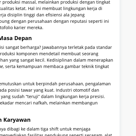
ar produksi massal, melainkan produksi dengan tingkat
ualitas ketat. Hal ini membuat lingkungan kerja di
 disiplin tinggi dan efisiensi ala Jepang
abung dengan perusahaan dengan reputasi seperti ini
ofolio karier mereka.
 Masa Depan
i sangat berharga? Jawabannya terletak pada standar
mproduksi komponen mendetail membuat seorang
ahan yang sangat kecil. Kedisiplinan dalam menerapkan
me
, serta kemampuan membaca gambar teknik tingkat
 memutuskan untuk berpindah perusahaan, pengalaman
a posisi tawar yang kuat. Industri otomotif dan
yang sudah “teruji” dalam lingkungan kerja presisi.
an sekadar mencari nafkah, melainkan membangun
an Karyawan
nya dibagi ke dalam tiga shift untuk menjaga
enyediakan fasilitas pendukung seperti seragam, alat