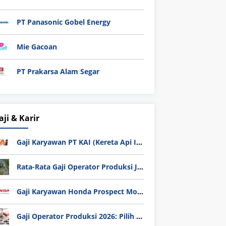
PT Panasonic Gobel Energy
Mie Gacoan
PT Prakarsa Alam Segar
aji & Karir
Gaji Karyawan PT KAI (Kereta Api Indonesia) Update 2025
Rata-Rata Gaji Operator Produksi Jabodetabek 2025: Bedah Tuntas UMK, Lemburan, dan Realita Hidup Buruh
Gaji Karyawan Honda Prospect Motor Semua Divisi
Gaji Operator Produksi 2026: Pilih PT Astra Honda Motor (AHM) atau Manufaktur di Jepang?