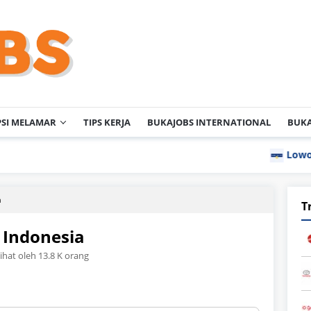
PSI MELAMAR
TIPS KERJA
BUKAJOBS INTERNATIONAL
BUKA
Lowongan Kerja P
a
T
 Indonesia
lihat oleh 13.8 K orang