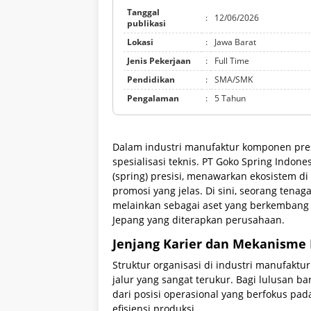
Tanggal
:
12/06/2026
publikasi
Lokasi
:
Jawa Barat
Jenis Pekerjaan
:
Full Time
Pendidikan
:
SMA/SMK
Pengalaman
:
5 Tahun
Dalam industri manufaktur komponen presi
spesialisasi teknis. PT Goko Spring Indon
(spring) presisi, menawarkan ekosistem di
promosi yang jelas. Di sini, seorang tena
melainkan sebagai aset yang berkembang 
Jepang yang diterapkan perusahaan.
Jenjang Karier dan Mekanisme
Struktur organisasi di industri manufakt
jalur yang sangat terukur. Bagi lulusan ba
dari posisi operasional yang berfokus pad
efisiensi produksi.