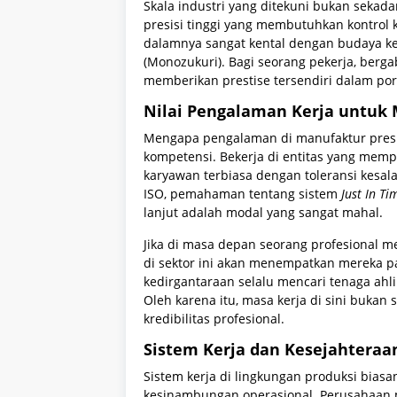
Skala industri yang ditekuni bukan sekad
presisi tinggi yang membutuhkan kontrol k
dalamnya sangat kental dengan budaya kerja
(Monozukuri). Bagi seorang pekerja, berg
memberikan prestise tersendiri dalam port
Nilai Pengalaman Kerja untuk
Mengapa pengalaman di manufaktur presis
kompetensi. Bekerja di entitas yang me
karyawan terbiasa dengan toleransi kesal
ISO, pemahaman tentang sistem
Just In Ti
lanjut adalah modal yang sangat mahal.
Jika di masa depan seorang profesional
di sektor ini akan menempatkan mereka pad
kedirgantaraan selalu mencari tenaga ahli 
Oleh karena itu, masa kerja di sini buk
kredibilitas profesional.
Sistem Kerja dan Kesejahtera
Sistem kerja di lingkungan produksi biasa
kesinambungan operasional. Perusahaan m