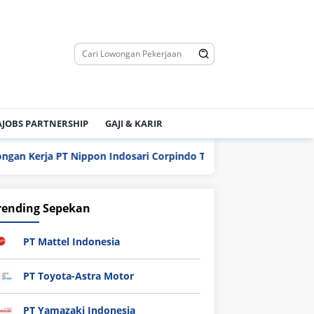
JOBS PARTNERSHIP
GAJI & KARIR
T Nippon Indosari Corpindo Tbk. Bulan Agustus 2026
PT
rending Sepekan
PT Mattel Indonesia
PT Toyota-Astra Motor
PT Yamazaki Indonesia