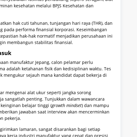
jaminan kesehatan melalui BPJS Kesehatan dan
tkan hak cuti tahunan, tunjangan hari raya (THR), dan
g pada performa finansial korporasi. Keseimbangan
 kepastian hak-hak normatif menjadikan perusahaan ini
ngin membangun stabilitas finansial.
asuk
aan manufaktur Jepang, calon pelamar perlu
a adalah ketahanan fisik dan kedisiplinan waktu. Tes
tuk mengukur sejauh mana kandidat dapat bekerja di
ar mengenai alat ukur seperti jangka sorong
rja sangatlah penting. Tunjukkan dalam wawancara
einginan belajar tinggi (
growth mindset
) dan mampu
emberikan jawaban saat interview akan mencerminkan
on pekerja.
irimkan lamaran, sangat disarankan bagi setiap
a kerja industri manufaktur yang cepat dan presisi