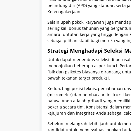
pelindung diri (APD) yang standar, serta 
Ketenagakerjaan.
Selain upah pokok, karyawan juga mendapa
sering kali bonus tahunan yang bergantun
antara tuntutan kerja yang tinggi dengan
sebagai pilihan stabil bagi mereka yang i
Strategi Menghadapi Seleksi M
Untuk dapat menembus seleksi di perusah
menonjolkan beberapa aspek kunci. Pertam
fisik dan psikotes biasanya dirancang un
bawah tekanan target produksi.
Kedua, bagi posisi teknis, pemahaman das
(micrometer) dan pembacaan instruksi ke
bahwa Anda adalah pribadi yang memiliki k
bekerja secara tim. Konsistensi dalam m
kejujuran dan integritas Anda sebagai cal
Sebelum melangkah lebih jauh untuk meng
kandidat untuk mengevaluasi apakah buday