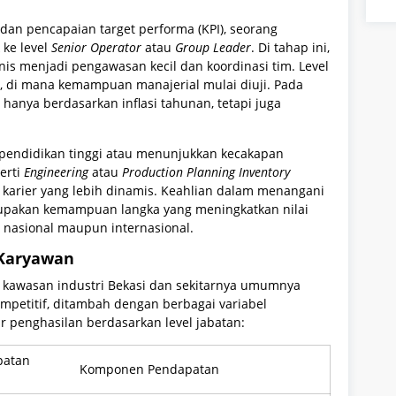
an pencapaian target performa (KPI), seorang
 ke level
Senior Operator
atau
Group Leader
. Di tahap ini,
nis menjadi pengawasan kecil dan koordinasi tim. Level
, di mana kemampuan manajerial mulai diuji. Pada
i hanya berdasarkan inflasi tahunan, tetapi juga
 pendidikan tinggi atau menunjukkan kecakapan
perti
Engineering
atau
Production Planning Inventory
arier yang lebih dinamis. Keahlian dalam menangani
rupakan kemampuan langka yang meningkatkan nilai
el nasional maupun internasional.
 Karyawan
i kawasan industri Bekasi dan sekitarnya umumnya
petitif, ditambah dengan berbagai variabel
ur penghasilan berdasarkan level jabatan:
patan
Komponen Pendapatan