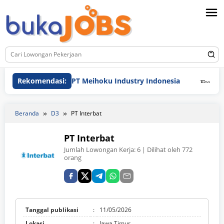
Loncat
ke
konten
Rekomendasi:
PT Meihoku Industry Indonesia
PT Hyunda
Beranda
D3
PT Interbat
PT Interbat
Jumlah Lowongan Kerja:
6
| Dilihat oleh 772
orang
Tanggal publikasi
:
11/05/2026
Lokasi
:
Jawa Timur