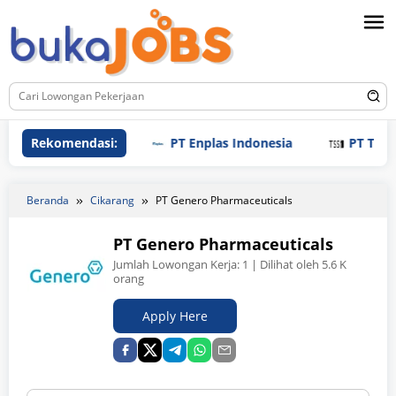
Loncat
ke
konten
Rekomendasi:
PT Enplas Indonesia
PT Tri Sauda
Beranda
Cikarang
PT Genero Pharmaceuticals
PT Genero Pharmaceuticals
Jumlah Lowongan Kerja:
1
| Dilihat oleh 5.6 K
orang
Apply Here