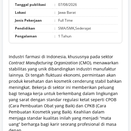
Tanggal publikasi
:
07/08/2026
Lokasi
:
Jawa Barat
Jenis Pekerjaan
:
Full Time
Pendidikan
:
SMA/SMK,Sederajat
Pengalaman
:
1 Tahun
Industri farmasi di Indonesia, khususnya pada sektor
Contract Manufacturing Organization
(CMO), menawarkan
stabilitas yang unik dibandingkan industri manufaktur
lainnya. Di tengah fluktuasi ekonomi, permintaan akan
produk kesehatan dan kosmetik cenderung stabil bahkan
meningkat. Bekerja di sektor ini memberikan peluang
bagi tenaga kerja untuk berkembang dalam lingkungan
yang sarat dengan standar regulasi ketat seperti CPOB
(Cara Pembuatan Obat yang Baik) dan CPKB (Cara
Pembuatan Kosmetik yang Baik). Keahlian dalam
menjaga standar kualitas inilah yang menjadi “mata
uang” berharga bagi karir seorang profesional di masa
depan.