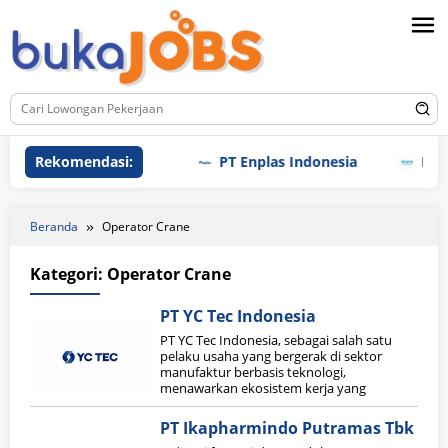
Loncat
ke
konten
Rekomendasi:
PT Enplas Indonesia
PT TP
Beranda
Operator Crane
Kategori:
Operator Crane
PT YC Tec Indonesia
PT YC Tec Indonesia, sebagai salah satu
pelaku usaha yang bergerak di sektor
manufaktur berbasis teknologi,
menawarkan ekosistem kerja yang
PT Ikapharmindo Putramas Tbk