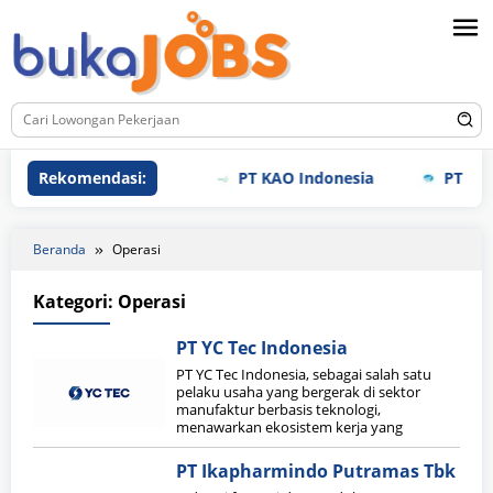
Loncat
ke
konten
Rekomendasi:
PT KAO Indonesia
PT Meiho
Beranda
Operasi
Kategori:
Operasi
PT YC Tec Indonesia
PT YC Tec Indonesia, sebagai salah satu
pelaku usaha yang bergerak di sektor
manufaktur berbasis teknologi,
menawarkan ekosistem kerja yang
PT Ikapharmindo Putramas Tbk