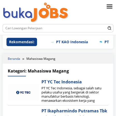
Loncat
ke
konten
Rekomendasi:
PT KAO Indonesia
PT Meiho
Beranda
Mahasiswa Magang
Kategori:
Mahasiswa Magang
PT YC Tec Indonesia
PT YC Tec Indonesia, sebagai salah satu
pelaku usaha yang bergerak di sektor
manufaktur berbasis teknologi,
menawarkan ekosistem kerja yang
PT Ikapharmindo Putramas Tbk