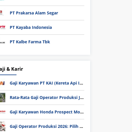
PT Prakarsa Alam Segar
PT Kayaba Indonesia
PT Kalbe Farma Tbk
aji & Karir
Gaji Karyawan PT KAI (Kereta Api Indonesia) Update 2025
Rata-Rata Gaji Operator Produksi Jabodetabek 2025: Bedah Tuntas UMK, Lemburan, dan Realita Hidup Buruh
Gaji Karyawan Honda Prospect Motor Semua Divisi
Gaji Operator Produksi 2026: Pilih PT Astra Honda Motor (AHM) atau Manufaktur di Jepang?