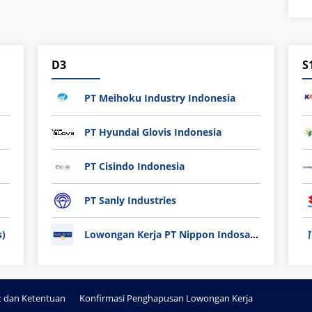
D3
S
PT Meihoku Industry Indonesia
PT Hyundai Glovis Indonesia
PT Cisindo Indonesia
PT Sanly Industries
s)
Lowongan Kerja PT Nippon Indosari Corpindo Tbk. Bulan Agustus 2026
t dan Ketentuan
Konfirmasi Penghapusan Lowongan Kerja