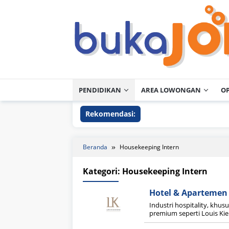
Loncat
ke
konten
PENDIDIKAN
AREA LOWONGAN
O
Rekomendasi:
Beranda
Housekeeping Intern
Kategori:
Housekeeping Intern
Hotel & Apartemen 
Industri hospitality, kh
premium seperti Louis Kie