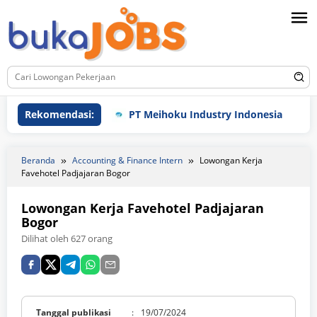
Loncat
ke
konten
Rekomendasi:
PT Meihoku Industry Indonesia
PT
Beranda
Accounting & Finance Intern
Lowongan Kerja
Favehotel Padjajaran Bogor
Lowongan Kerja Favehotel Padjajaran
Bogor
Dilihat oleh 627 orang
Tanggal publikasi
:
19/07/2024