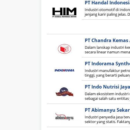
PT Handal Indones
Industri otomotif di Indo
jenjang karir paling jelas
PT Chandra Kemas 
Dalam lanskap industri kem
secara linear namun menaw
PT Indorama Synthe
Industri manufaktur petrok
tinggi, yang berarti pelua
PT Indo Nutrisi Jay
Dalam ekosistem industri 
sebagai salah satu entitas
PT Abimanyu Sekar
Industri penyedia jasa ten
sektor yang statis. Faktan