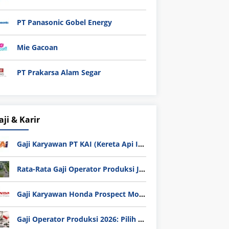
PT Panasonic Gobel Energy
Mie Gacoan
PT Prakarsa Alam Segar
aji & Karir
Gaji Karyawan PT KAI (Kereta Api Indonesia) Update 2025
Rata-Rata Gaji Operator Produksi Jabodetabek 2025: Bedah Tuntas UMK, Lemburan, dan Realita Hidup Buruh
Gaji Karyawan Honda Prospect Motor Semua Divisi
Gaji Operator Produksi 2026: Pilih PT Astra Honda Motor (AHM) atau Manufaktur di Jepang?