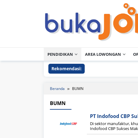
Loncat
ke
konten
PENDIDIKAN
AREA LOWONGAN
O
Rekomendasi:
Beranda
BUMN
BUMN
PT Indofood CBP Su
Di sektor manufaktur, kh
Indofood CBP Sukses Makm