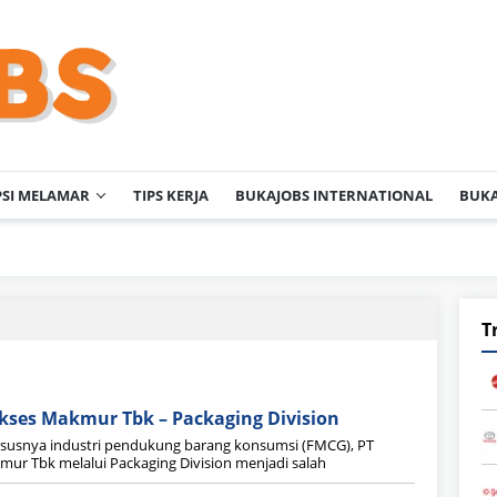
PSI MELAMAR
TIPS KERJA
BUKAJOBS INTERNATIONAL
BUKA
T
kses Makmur Tbk – Packaging Division
ususnya industri pendukung barang konsumsi (FMCG), PT
ur Tbk melalui Packaging Division menjadi salah