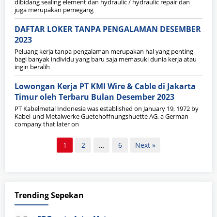
dibidang sealing element dan hydraulic / hydraulic repair dan
juga merupakan pemegang
DAFTAR LOKER TANPA PENGALAMAN DESEMBER
2023
Peluang kerja tanpa pengalaman merupakan hal yang penting
bagi banyak individu yang baru saja memasuki dunia kerja atau
ingin beralih
Lowongan Kerja PT KMI Wire & Cable di Jakarta
Timur oleh Terbaru Bulan Desember 2023
PT Kabelmetal Indonesia was established on January 19, 1972 by
Kabel-und Metalwerke Guetehoffnungshuette AG, a German
company that later on
Paginasi
1
2
…
6
Next »
pos
Trending Sepekan