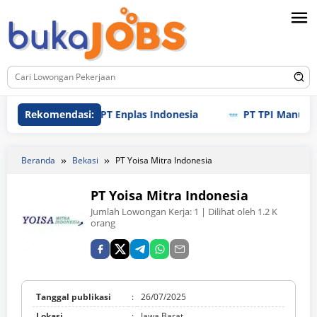
Loncat
ke
konten
Rekomendasi:
PT Enplas Indonesia
PT TPI Manufactur
Beranda
Bekasi
PT Yoisa Mitra Indonesia
PT Yoisa Mitra Indonesia
Jumlah Lowongan Kerja:
1
| Dilihat oleh 1.2 K
orang
Tanggal publikasi
:
26/07/2025
Lokasi
:
Jawa Barat