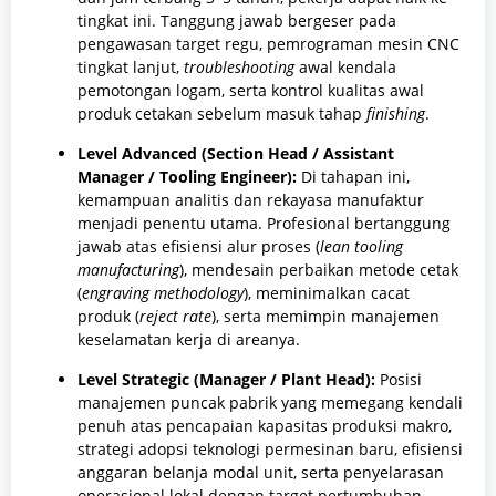
tingkat ini. Tanggung jawab bergeser pada
pengawasan target regu, pemrograman mesin CNC
tingkat lanjut,
troubleshooting
awal kendala
pemotongan logam, serta kontrol kualitas awal
produk cetakan sebelum masuk tahap
finishing
.
Level Advanced (Section Head / Assistant
Manager / Tooling Engineer):
Di tahapan ini,
kemampuan analitis dan rekayasa manufaktur
menjadi penentu utama. Profesional bertanggung
jawab atas efisiensi alur proses (
lean tooling
manufacturing
), mendesain perbaikan metode cetak
(
engraving methodology
), meminimalkan cacat
produk (
reject rate
), serta memimpin manajemen
keselamatan kerja di areanya.
Level Strategic (Manager / Plant Head):
Posisi
manajemen puncak pabrik yang memegang kendali
penuh atas pencapaian kapasitas produksi makro,
strategi adopsi teknologi permesinan baru, efisiensi
anggaran belanja modal unit, serta penyelarasan
operasional lokal dengan target pertumbuhan