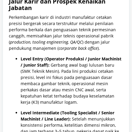
Jalur Karir dan Prospek Kenaikan
Jabatan
Perkembangan karir di industri manufaktur cetakan
presisi bergerak secara terstruktur melalui penilaian
performa berkala dan penguasaan teknik permesinan
canggih, memisahkan jalur teknis operasional pabrik
(
production, tooling engineering, QA/QC
) dengan jalur
pendukung manajemen (
corporate back office
).
Level Entry (Operator Produksi / Junior Machinist
/ Junior Staff):
Gerbang awal bagi lulusan baru
(SMK Teknik Mesin). Pada lini produksi cetakan
presisi, level ini fokus pada penguasaan dasar
membaca gambar teknik, operasional mesin
perkakas dasar atau mesin CNC awal, serta
kepatuhan ketat terhadap budaya keselamatan
kerja (K3) manufaktur logam.
Level Intermediate (Tooling Specialist / Senior
Machinist / Line Leader):
Setelah menunjukkan
konsistensi performa, ketelitian dimensi mikron,
dan jam terbang 3–5 tahun, pekerja dapat naik ke