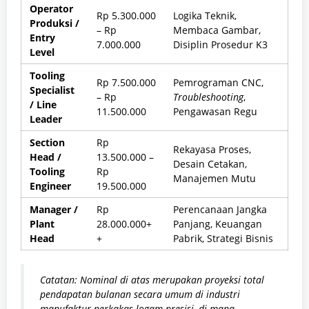
Operator
Rp 5.300.000
Logika Teknik,
Produksi /
– Rp
Membaca Gambar,
Entry
7.000.000
Disiplin Prosedur K3
Level
Tooling
Rp 7.500.000
Pemrograman CNC,
Specialist
– Rp
Troubleshooting
,
/ Line
11.500.000
Pengawasan Regu
Leader
Section
Rp
Rekayasa Proses,
Head /
13.500.000 –
Desain Cetakan,
Tooling
Rp
Manajemen Mutu
Engineer
19.500.000
Manager /
Rp
Perencanaan Jangka
Plant
28.000.000+
Panjang, Keuangan
Head
+
Pabrik, Strategi Bisnis
Catatan: Nominal di atas merupakan proyeksi total
pendapatan bulanan secara umum di industri
manufaktur perkakas logam presisi, di mana