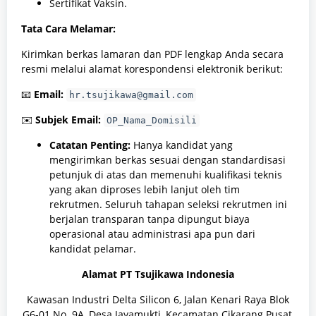
Sertifikat Vaksin.
Tata Cara Melamar:
Kirimkan berkas lamaran dan PDF lengkap Anda secara
resmi melalui alamat korespondensi elektronik berikut:
📧
Email:
hr.tsujikawa@gmail.com
✉️
Subjek Email:
OP_Nama_Domisili
Catatan Penting:
Hanya kandidat yang
mengirimkan berkas sesuai dengan standardisasi
petunjuk di atas dan memenuhi kualifikasi teknis
yang akan diproses lebih lanjut oleh tim
rekrutmen. Seluruh tahapan seleksi rekrutmen ini
berjalan transparan tanpa dipungut biaya
operasional atau administrasi apa pun dari
kandidat pelamar.
Alamat PT Tsujikawa Indonesia
Kawasan Industri Delta Silicon 6, Jalan Kenari Raya Blok
G6-01 No. 9A, Desa Jayamukti, Kecamatan Cikarang Pusat,