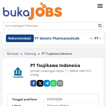
Loncat
ke
konten
Rekomendasi:
PT Genero Pharmaceuticals
PT Gunze Indo
Beranda
Cikarang
PT Tsujikawa Indonesia
PT Tsujikawa Indonesia
Jumlah Lowongan Kerja:
1
| Dilihat oleh 613
orang
Tanggal publikasi
:
07/07/2026
Lokasi
:
Cikarang, Bekasi