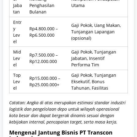
Jaba
Penghasilan
Utama
tan
Bulanan
Entr
Gaji Pokok, Uang Makan,
y
Rp4.800.000 –
Tunjangan Lapangan
Lev
Rp6.500.000
(opsional)
el
Mid
Gaji Pokok, Tunjangan
Rp7.500.000 –
Lev
Jabatan, Insentif
Rp12.000.000
el
Performa Tim
Top
Gaji Pokok, Tunjangan
Rp15.000.000 –
Lev
Eksekutif, Bonus
Rp25.000.000+
el
Tahunan, Fasilitas
Catatan: Angka di atas merupakan estimasi standar industri
logistik dan pengelolaan depo untuk wilayah operasional
kota besar dan dapat bergerak dinamis sesuai dengan
kebijakan internal, pencapaian target, serta masa kerja.
Mengenal Jantung Bisnis PT Transcon