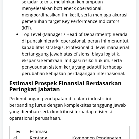
sekadar teknis, melainkan kemampuan
menyelesaikan bottleneck operasional,
mengoordinasikan tim kecil, serta menjaga akurasi
pemenuhan target Key Performance Indicators
(KPI).
Top Level (Manager / Head of Department): Berada
di puncak hierarki operasional, peran ini menuntut
kapabilitas strategis. Profesional di level manajerial
bertanggung jawab atas efisiensi biaya logistik,
ekspansi kemitraan, mitigasi risiko hukum, serta
penyusunan sistem kerja yang adaptif terhadap
perubahan kebijakan perdagangan internasional.
Estimasi Prospek Finansial Berdasarkan
Peringkat Jabatan
Perkembangan pendapatan di dalam industri ini
berbanding lurus dengan kompleksitas tanggung jawab
yang diemban serta kontribusi terhadap efisiensi
operasional perusahaan.
Lev
Estimasi
el
Rentang
Komponen Pendapatan