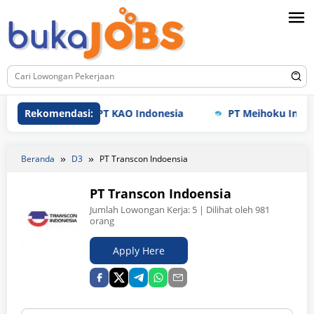
Loncat
ke
konten
Rekomendasi:
PT KAO Indonesia
PT Meihoku Industry In
Beranda
D3
PT Transcon Indoensia
PT Transcon Indoensia
Jumlah Lowongan Kerja:
5
| Dilihat oleh 981
orang
Apply Here