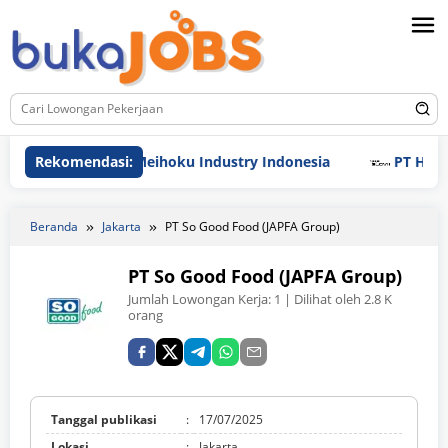
Loncat
ke
konten
Rekomendasi:
PT Meihoku Industry Indonesia
PT Hyundai G
Beranda
Jakarta
PT So Good Food (JAPFA Group)
PT So Good Food (JAPFA Group)
Jumlah Lowongan Kerja:
1
| Dilihat oleh 2.8 K
orang
Tanggal publikasi
:
17/07/2025
Lokasi
:
Jakarta