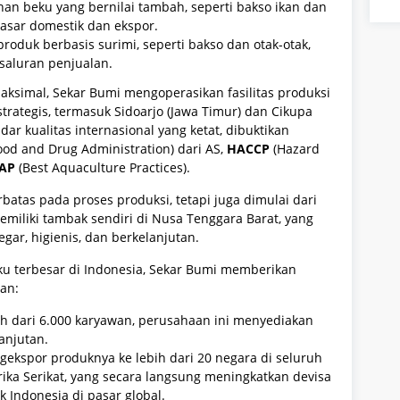
an beku yang bernilai tambah, seperti bakso ikan dan
asar domestik dan ekspor.
produk berbasis surimi, seperti bakso dan otak-otak,
saluran penjualan.
ksimal, Sekar Bumi mengoperasikan fasilitas produksi
trategis, termasuk Sidoarjo (Jawa Timur) dan Cikupa
ar kualitas internasional yang ketat, dibuktikan
ood and Drug Administration) dari AS,
HACCP
(Hazard
AP
(Best Aquaculture Practices).
rbatas pada proses produksi, tetapi juga dimulai dari
emiliki tambak sendiri di Nusa Tenggara Barat, yang
ar, higienis, dan berkelanjutan.
u terbesar di Indonesia, Sekar Bumi memberikan
ian:
ih dari 6.000 karyawan, perusahaan ini menyediakan
anjutan.
gekspor produknya ke lebih dari 20 negara di seluruh
ika Serikat, yang secara langsung meningkatkan devisa
 Indonesia di pasar global.