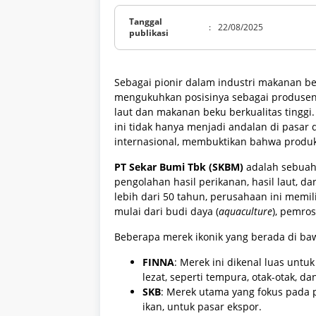
Tanggal
:
22/08/2025
publikasi
Sebagai pionir dalam industri makanan be
mengukuhkan posisinya sebagai produsen
laut dan makanan beku berkualitas tinggi
ini tidak hanya menjadi andalan di pasar
internasional, membuktikan bahwa produk
PT Sekar Bumi Tbk (SKBM)
adalah sebuah 
pengolahan hasil perikanan, hasil laut,
lebih dari 50 tahun, perusahaan ini memil
mulai dari budi daya (
aquaculture
), pemros
Beberapa merek ikonik yang berada di ba
FINNA
: Merek ini dikenal luas unt
lezat, seperti tempura, otak-otak, da
SKB
: Merek utama yang fokus pada 
ikan, untuk pasar ekspor.