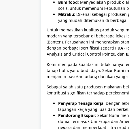
Bumifood
: Menyediakan produk olah
sosis, untuk memenuhi kebutuhan p
Mitraku
: Dikenal sebagai produsen 
yang mudah ditemukan di berbagai 
Untuk memastikan kualitas produk yang ma
modern yang tersebar di beberapa lokasi s
(Banten). Perusahaan ini menerapkan stand
dengan berbagai sertifikasi seperti
FDA
(F
Analysis and Critical Control Points), dan
B
Komitmen pada kualitas ini tidak hanya te
tahap hulu, yaitu budi daya. Sekar Bumi m
menjamin pasokan udang dan ikan yang seg
Sebagai salah satu produsen makanan bek
kontribusi signifikan terhadap perekonom
Penyerap Tenaga Kerja
: Dengan leb
lapangan kerja yang luas dan berkel
Pendorong Ekspor
: Sekar Bumi men
dunia, termasuk Uni Eropa dan Amer
negara dan memperkuat citra produk