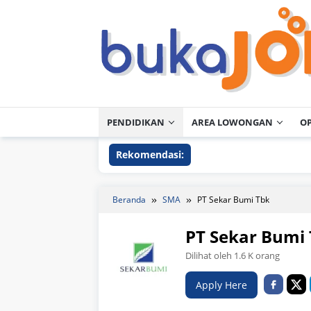
Loncat
ke
konten
PENDIDIKAN
AREA LOWONGAN
O
Rekomendasi:
Beranda
SMA
PT Sekar Bumi Tbk
PT Sekar Bumi
Dilihat oleh 1.6 K orang
Apply Here