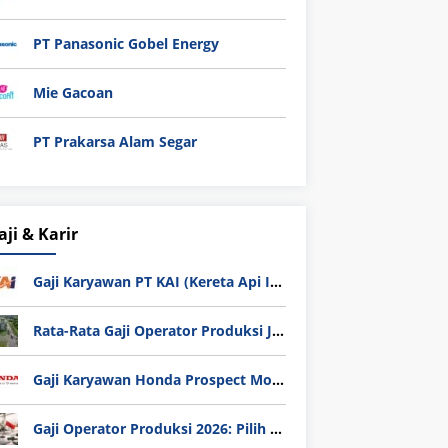
PT Panasonic Gobel Energy
Mie Gacoan
PT Prakarsa Alam Segar
aji & Karir
Gaji Karyawan PT KAI (Kereta Api Indonesia) Update 2025
Rata-Rata Gaji Operator Produksi Jabodetabek 2025: Bedah Tuntas UMK, Lemburan, dan Realita Hidup Buruh
Gaji Karyawan Honda Prospect Motor Semua Divisi
Gaji Operator Produksi 2026: Pilih PT Astra Honda Motor (AHM) atau Manufaktur di Jepang?