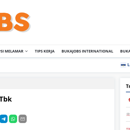
PSI MELAMAR
TIPS KERJA
BUKAJOBS INTERNATIONAL
BUKA
Lowongan 
T
 Tbk