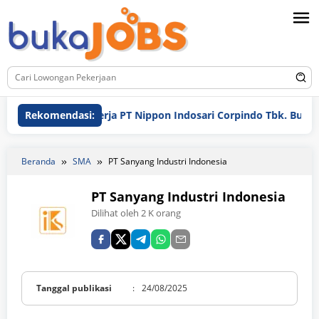
Loncat
ke
konten
Lowongan Kerja PT Nippon Indosari Corpindo Tbk. Bulan Agu
Rekomendasi:
Beranda
SMA
PT Sanyang Industri Indonesia
PT Sanyang Industri Indonesia
Dilihat oleh 2 K orang
Tanggal publikasi
:
24/08/2025