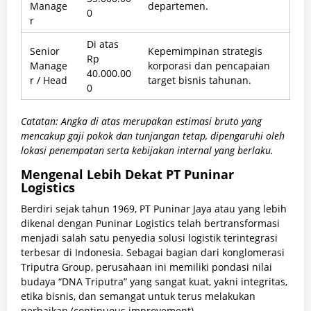
Manage
departemen.
0
r
Di atas
Senior
Kepemimpinan strategis
Rp
Manage
korporasi dan pencapaian
40.000.00
r / Head
target bisnis tahunan.
0
Catatan: Angka di atas merupakan estimasi bruto yang
mencakup gaji pokok dan tunjangan tetap, dipengaruhi oleh
lokasi penempatan serta kebijakan internal yang berlaku.
Mengenal Lebih Dekat PT Puninar
Logistics
Berdiri sejak tahun 1969, PT Puninar Jaya atau yang lebih
dikenal dengan Puninar Logistics telah bertransformasi
menjadi salah satu penyedia solusi logistik terintegrasi
terbesar di Indonesia. Sebagai bagian dari konglomerasi
Triputra Group, perusahaan ini memiliki pondasi nilai
budaya “DNA Triputra” yang sangat kuat, yakni integritas,
etika bisnis, dan semangat untuk terus melakukan
perbaikan (continuous improvement).