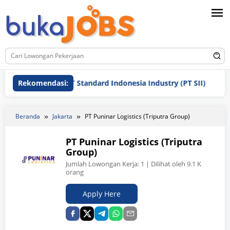
Loncat
ke
konten
Rekomendasi:
PT Standard Indonesia Industry (PT SII)
PT I
Beranda
Jakarta
PT Puninar Logistics (Triputra Group)
PT Puninar Logistics (Triputra
Group)
Jumlah Lowongan Kerja:
1
| Dilihat oleh 9.1 K
orang
Apply Here