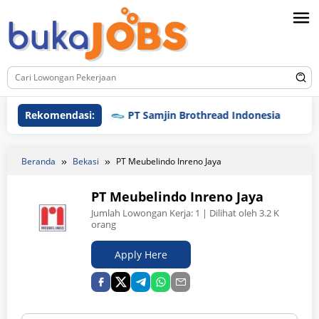
Loncat
ke
konten
Rekomendasi:
PT Samjin Brothread Indonesia
PT 
Beranda
Bekasi
PT Meubelindo Inreno Jaya
PT Meubelindo Inreno Jaya
Jumlah Lowongan Kerja:
1
| Dilihat oleh 3.2 K
orang
Apply Here