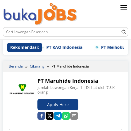
Loncat
ke
konten
Rekomendasi:
PT KAO Indonesia
PT Meihoku Industry
Beranda
Cikarang
PT Maruhide Indonesia
PT Maruhide Indonesia
Jumlah Lowongan Kerja:
1
| Dilihat oleh 7.8 K
orang
Apply Here