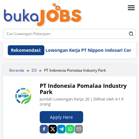
Loncat
ke
konten
Rekomendasi:
Lowongan Kerja PT Nippon Indosari Corpindo Tb
Beranda
D3
PT Indonesia Pomalaa Industry Park
PT Indonesia Pomalaa Industry
Park
Jumlah Lowongan Kerja:
26
| Dilihat oleh 4.1 K
orang
Apply Here