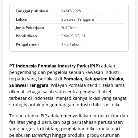
Tanggal publikasi
:
04/07/2025
Lokasi
:
Sulawesi Tenggara
Jenis Pekerjaan
:
Full Time
Pendidikan
:
SMA/K, D3, S1
Pengalaman
:
1 - 5 Tahun
PT Indonesia Pomalaa Industry Park (IPIP)
adalah
pengembang dan pengelola sebuah kawasan industri
terpadu yang berlokasi di
Pomalaa, Kabupaten Kolaka,
Sulawesi Tenggara
. Wilayah Pomalaa sendiri telah lama
dikenal sebagai salah satu sentra penghasil nikel
terbesar di Indonesia, menjadikannya lokasi yang sangat
strategis untuk pengembangan industri hilirisasi nikel.
Tujuan utama IPIP adalah menyediakan infrastruktur dan
fasilitas yang diperlukan bagi perusahaan-perusahaan
yang bergerak di bidang pengolahan nikel, mulai dari
peleburan (
smelting
) hingga produksi produk turunan