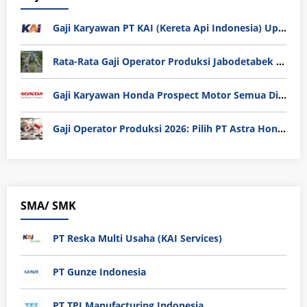
Gaji Karyawan PT KAI (Kereta Api Indonesia) Update 2025
Rata-Rata Gaji Operator Produksi Jabodetabek 2025: Bedah Tuntas UMK, Lemburan, dan Realita Hidup Buruh
Gaji Karyawan Honda Prospect Motor Semua Divisi
Gaji Operator Produksi 2026: Pilih PT Astra Honda Motor (AHM) atau Manufaktur di Jepang?
SMA/ SMK
PT Reska Multi Usaha (KAI Services)
PT Gunze Indonesia
PT TPI Manufacturing Indonesia