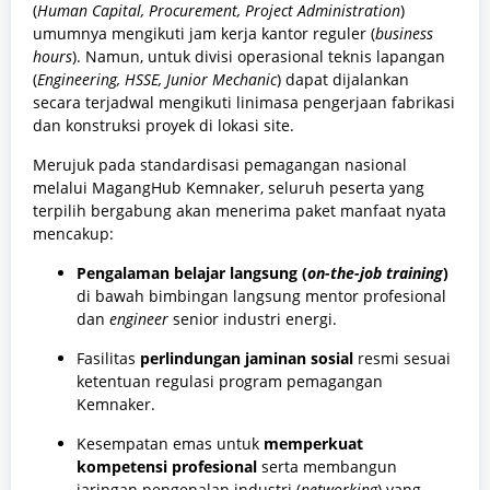
(
Human Capital, Procurement, Project Administration
)
umumnya mengikuti jam kerja kantor reguler (
business
hours
). Namun, untuk divisi operasional teknis lapangan
(
Engineering, HSSE, Junior Mechanic
) dapat dijalankan
secara terjadwal mengikuti linimasa pengerjaan fabrikasi
dan konstruksi proyek di lokasi site.
Merujuk pada standardisasi pemagangan nasional
melalui MagangHub Kemnaker, seluruh peserta yang
terpilih bergabung akan menerima paket manfaat nyata
mencakup:
Pengalaman belajar langsung (
on-the-job training
)
di bawah bimbingan langsung mentor profesional
dan
engineer
senior industri energi.
Fasilitas
perlindungan jaminan sosial
resmi sesuai
ketentuan regulasi program pemagangan
Kemnaker.
Kesempatan emas untuk
memperkuat
kompetensi profesional
serta membangun
jaringan pengenalan industri (
networking
) yang