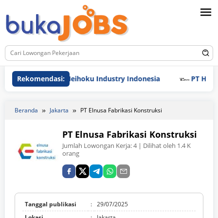
Loncat
ke
konten
Rekomendasi:
PT Meihoku Industry Indonesia
PT Hyundai Glov
Beranda
Jakarta
PT Elnusa Fabrikasi Konstruksi
PT Elnusa Fabrikasi Konstruksi
Jumlah Lowongan Kerja:
4
| Dilihat oleh 1.4 K
orang
Tanggal publikasi
:
29/07/2025
Lokasi
:
Jakarta