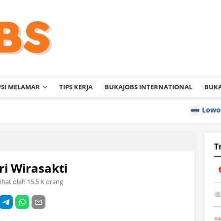
PSI MELAMAR
TIPS KERJA
BUKAJOBS INTERNATIONAL
BUKA
Lowongan Kerja P
i
T
ri Wirasakti
lihat oleh 15.5 K orang