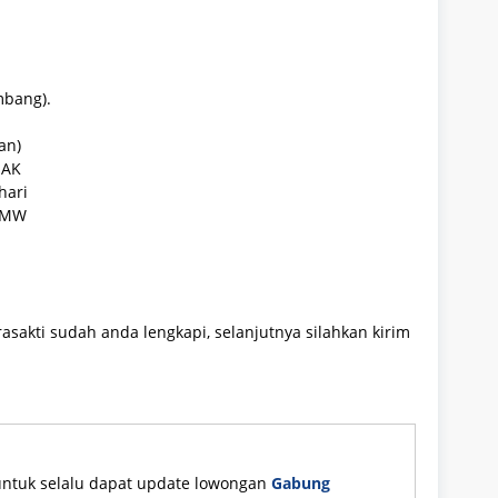
mbang).
an)
NAK
hari
 CMW
asakti sudah anda lengkapi, selanjutnya silahkan kirim
untuk selalu dapat update lowongan
Gabung