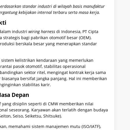
erdasarkan standar industri di wilayah basis manufaktur
tergantung kebijakan internal terbaru serta masa kerja.
kti
dalam industri
wiring harness
di Indonesia, PT Cipta
a strategis bagi pabrikan otomotif besar (OEM).
produksi berskala besar yang menerapkan standar
sistem kelistrikan kendaraan yang memerlukan
 rantai pasok otomotif, stabilitas operasional
bandingkan sektor ritel, mengingat kontrak kerja sama
iasanya bersifat jangka panjang. Hal ini memberikan
inginkan stabilitas karir.
 Masa Depan
f yang disiplin seperti di CMW memberikan nilai
sional seseorang. Karyawan akan terlatih dengan budaya
Seiton, Seiso, Seiketsu, Shitsuke).
ikan, memahami sistem manajemen mutu (ISO/IATF),