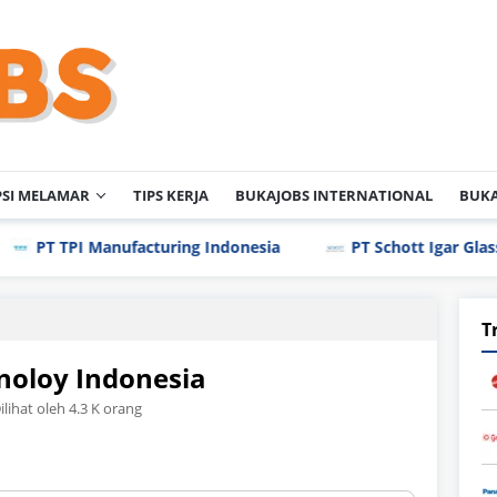
PSI MELAMAR
TIPS KERJA
BUKAJOBS INTERNATIONAL
BUKA
 TPI Manufacturing Indonesia
PT Schott Igar Glass
T
noloy Indonesia
ilihat oleh 4.3 K orang