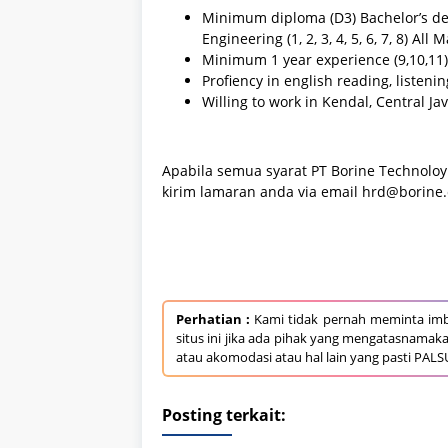
Minimum diploma (D3) Bachelor’s degr
Engineering (1, 2, 3, 4, 5, 6, 7, 8) All M
Minimum 1 year experience (9,10,11),
Profiency in english reading, listenin
Willing to work in Kendal, Central Ja
Apabila semua syarat PT Borine Technoloy
kirim lamaran anda via email hrd@borine.
Perhatian :
Kami tidak pernah meminta imb
situs ini jika ada pihak yang mengatasnamak
atau akomodasi atau hal lain yang pasti PALS
Posting terkait: