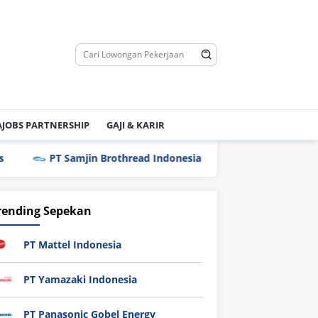
JOBS PARTNERSHIP
GAJI & KARIR
PT Samjin Brothread Indonesia
PT Techno Indonesia 
rending Sepekan
PT Mattel Indonesia
PT Yamazaki Indonesia
PT Panasonic Gobel Energy