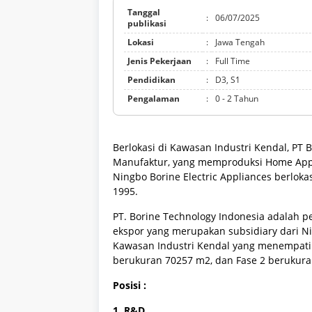
Tanggal
:
06/07/2025
publikasi
Lokasi
:
Jawa Tengah
Jenis Pekerjaan
:
Full Time
Pendidikan
:
D3, S1
Pengalaman
:
0 - 2 Tahun
Berlokasi di Kawasan Industri Kendal, PT
Manufaktur, yang memproduksi Home Appli
Ningbo Borine Electric Appliances berlokas
1995.
PT. Borine Technology Indonesia adalah 
ekspor yang merupakan subsidiary dari Nin
Kawasan Industri Kendal yang menempati 
berukuran 70257 m2, dan Fase 2 berukur
Posisi :
1. R&D