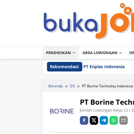
Loncat
ke
konten
PENDIDIKAN
AREA LOWONGAN
O
Rekomendasi:
PT Enplas Indonesia
PT
Beranda
D3
PT Borine Technoloy Indonesia
PT Borine Tech
Jumlah Lowongan Kerja:
12
| D