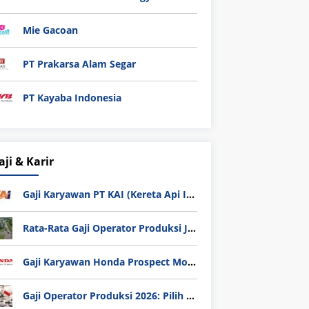
Mie Gacoan
PT Prakarsa Alam Segar
PT Kayaba Indonesia
aji & Karir
Gaji Karyawan PT KAI (Kereta Api Indonesia) Update 2025
Rata-Rata Gaji Operator Produksi Jabodetabek 2025: Bedah Tuntas UMK, Lemburan, dan Realita Hidup Buruh
Gaji Karyawan Honda Prospect Motor Semua Divisi
Gaji Operator Produksi 2026: Pilih PT Astra Honda Motor (AHM) atau Manufaktur di Jepang?