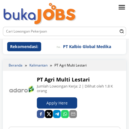
Loncat
ke
konten
Rekomendasi:
PT Kalbio Global Medika
PT D
Beranda
Kalimantan
PT Agri Multi Lestari
PT Agri Multi Lestari
Jumlah Lowongan Kerja:
2
| Dilihat oleh 1.8 K
orang
Apply Here