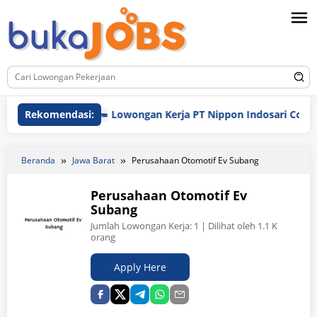
Loncat
ke
konten
Rekomendasi:
Lowongan Kerja PT Nippon Indosari Corpindo 
Beranda
Jawa Barat
Perusahaan Otomotif Ev Subang
Perusahaan Otomotif Ev
Subang
Jumlah Lowongan Kerja:
1
| Dilihat oleh 1.1 K
orang
Apply Here