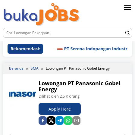
Loncat
ke
konten
Rekomendasi:
PT Serena Indopangan Industri
Beranda
SMA
Lowongan PT Panasonic Gobel Energy
Lowongan PT Panasonic Gobel
Energy
Dilihat oleh 2.5 K orang
Apply Here