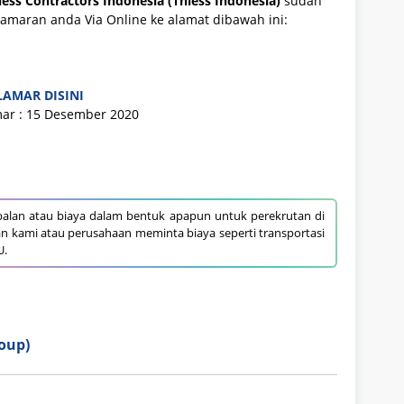
iess Contractors Indonesia (Thiess Indonesia)
sudah
 lamaran anda Via Online ke alamat dibawah ini:
LAMAR DISINI
ar : 15 Desember 2020
alan atau biaya dalam bentuk apapun untuk perekrutan di
an kami atau perusahaan meminta biaya seperti transportasi
U.
oup)