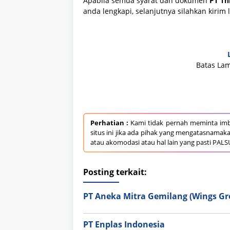
Apabila semua syarat dan dokumen
PT Th
anda lengkapi, selanjutnya silahkan kirim
Batas Lam
Perhatian :
Kami tidak pernah meminta imb
situs ini jika ada pihak yang mengatasnamak
atau akomodasi atau hal lain yang pasti PALS
Posting terkait:
PT Aneka Mitra Gemilang (Wings Gr
PT Enplas Indonesia