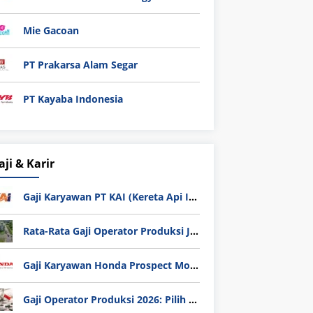
Mie Gacoan
PT Prakarsa Alam Segar
PT Kayaba Indonesia
aji & Karir
Gaji Karyawan PT KAI (Kereta Api Indonesia) Update 2025
Rata-Rata Gaji Operator Produksi Jabodetabek 2025: Bedah Tuntas UMK, Lemburan, dan Realita Hidup Buruh
Gaji Karyawan Honda Prospect Motor Semua Divisi
Gaji Operator Produksi 2026: Pilih PT Astra Honda Motor (AHM) atau Manufaktur di Jepang?