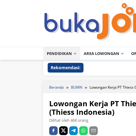
Loncat
ke
konten
PENDIDIKAN
AREA LOWONGAN
O
Rekomendasi:
Beranda
BUMN
Lowongan Kerja PT Thiess C
Lowongan Kerja PT Thie
(Thiess Indonesia)
Dilihat oleh 468 orang