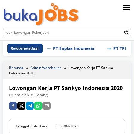
Loncat
ke
konten
Rekomendasi:
PT Enplas Indonesia
PT TPI Manufa
Beranda
Admin Warehouse
Lowongan Kerja PT Sankyo
Indonesia 2020
Lowongan Kerja PT Sankyo Indonesia 2020
Dilihat oleh 312 orang
Tanggal publikasi
:
05/04/2020