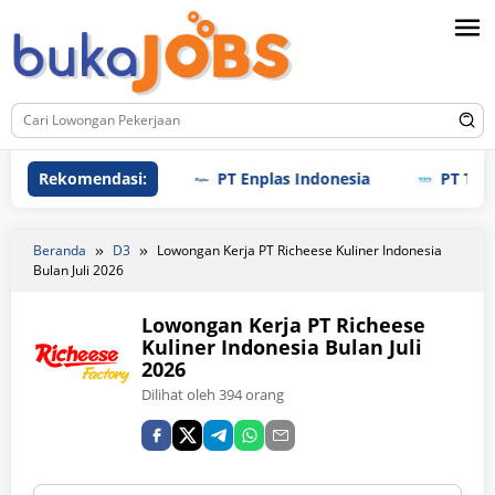
Loncat
ke
konten
Rekomendasi:
PT Enplas Indonesia
PT TPI Man
Beranda
D3
Lowongan Kerja PT Richeese Kuliner Indonesia
Bulan Juli 2026
Lowongan Kerja PT Richeese
Kuliner Indonesia Bulan Juli
2026
Dilihat oleh 394 orang