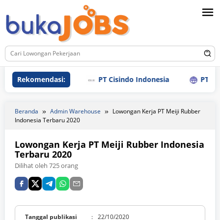
Loncat
ke
konten
Rekomendasi:
PT Cisindo Indonesia
PT Sanly 
Beranda
Admin Warehouse
Lowongan Kerja PT Meiji Rubber
Indonesia Terbaru 2020
Lowongan Kerja PT Meiji Rubber Indonesia
Terbaru 2020
Dilihat oleh 725 orang
Tanggal publikasi
:
22/10/2020