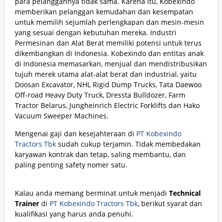
para pelanggannya tidak sama. Karena itu, Kobexindo
memberikan pelanggan kemudahan dan kesempatan
untuk memilih sejumlah perlengkapan dan mesin-mesin
yang sesuai dengan kebutuhan mereka. Industri
Permesinan dan Alat Berat memiliki potensi untuk terus
dikembangkan di Indonesia. Kobexindo dan entitas anak
di Indonesia memasarkan, menjual dan mendistribusikan
tujuh merek utama alat-alat berat dan industrial, yaitu
Doosan Excavator, NHL Rigid Dump Trucks, Tata Daewoo
Off-road Heavy Duty Truck, Dressta Bulldozer, Farm
Tractor Belarus, Jungheinrich Electric Forklifts dan Hako
Vacuum Sweeper Machines.
Mengenai gaji dan kesejahteraan di
PT Kobexindo
Tractors Tbk
sudah cukup terjamin. Tidak membedakan
karyawan kontrak dan tetap, saling membantu, dan
paling penting safety nomer satu.
Kalau anda memang berminat untuk menjadi
Technical
Trainer
di
PT Kobexindo Tractors Tbk
, berikut syarat dan
kualifikasi yang harus anda penuhi.