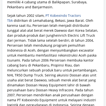
memiliki 4 cabang utama di Balikpapan, Surabaya,
Pekanbaru and Banjarmasin.
Sejak tahun 2002 silam,
PT Kobexindo Tractors
Tbk
didirikan di Lemahabang, Bekasi, Jawa Barat. Oleh
karena saat itu, Perseroan telah menjadi distributor
tunggal alat-alat berat merek Daewoo dari Korea Selatan,
dan produk-produk dari Jungheinrich Electric Lift Truck
dari Jerman. Tidak lama setelah berdiri, di tahun 2004,
Perseroan telah mendukung program pemulihan
Indonesia di Aceh, dengan menyumbangkan excavator
untuk membantu memfasilitasi rekonstruksi Aceh paska
tsunami. Pada tahun 2006 Perseroan membuka kantor
cabang baru di Pekanbaru, Propinsi Riau, dan
meluncurkan sebuah produk baru untuk pertambangan,
NHL TR50 Dump Truck. Seiring akuisisi Doosan atas unit
usaha alat berat Daewoo, sebuah merek alat berat yang
dinamakan Doosan Heavy Equipment lahir di bawah
perusahaan baru Doosan Heavy Infracore. Pada tahun
2007, Perseroan mendirikan anak perusahaan dengan
nama PT Kobexindo Equipment untuk melayani industri
logistik dan pergudangan di Indonesia. Seiring dengan